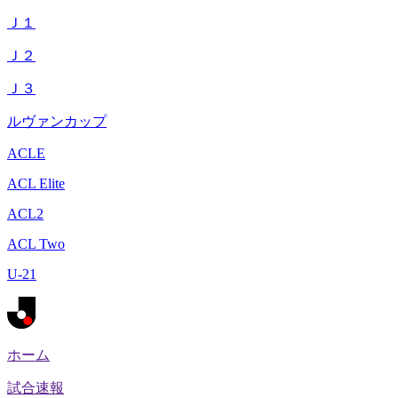
Ｊ１
Ｊ２
Ｊ３
ルヴァンカップ
ACLE
ACL Elite
ACL2
ACL Two
U-21
ホーム
試合速報