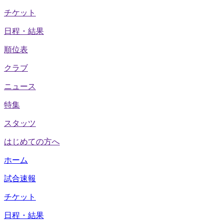
チケット
日程・結果
順位表
クラブ
ニュース
特集
スタッツ
はじめての方へ
ホーム
試合速報
チケット
日程・結果