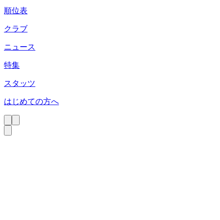
順位表
クラブ
ニュース
特集
スタッツ
はじめての方へ