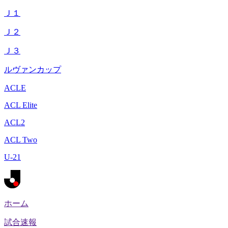
Ｊ１
Ｊ２
Ｊ３
ルヴァンカップ
ACLE
ACL Elite
ACL2
ACL Two
U-21
ホーム
試合速報