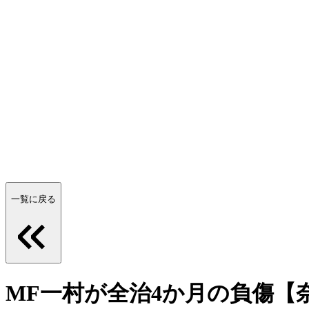
一覧に戻る
MF一村が全治4か月の負傷【