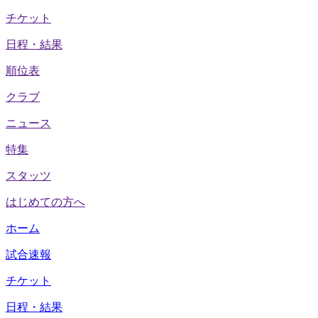
チケット
日程・結果
順位表
クラブ
ニュース
特集
スタッツ
はじめての方へ
ホーム
試合速報
チケット
日程・結果