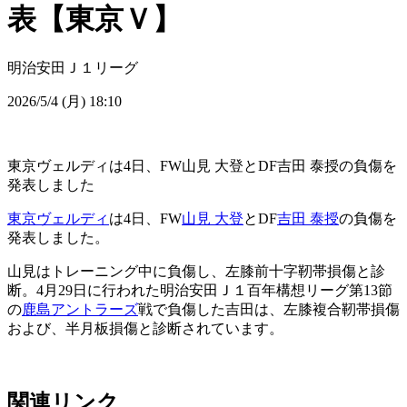
表【東京Ｖ】
明治安田Ｊ１リーグ
2026/5/4 (月) 18:10
東京ヴェルディは4日、FW山見 大登とDF吉田 泰授の負傷を
発表しました
東京ヴェルディ
は4日、FW
山見 大登
とDF
吉田 泰授
の負傷を
発表しました。
山見はトレーニング中に負傷し、左膝前十字靭帯損傷と診
断。4月29日に行われた明治安田Ｊ１百年構想リーグ第13節
の
鹿島アントラーズ
戦で負傷した吉田は、左膝複合靭帯損傷
および、半月板損傷と診断されています。
関連リンク