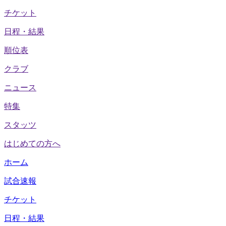
チケット
日程・結果
順位表
クラブ
ニュース
特集
スタッツ
はじめての方へ
ホーム
試合速報
チケット
日程・結果