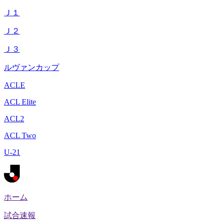
Ｊ１
Ｊ２
Ｊ３
ルヴァンカップ
ACLE
ACL Elite
ACL2
ACL Two
U-21
ホーム
試合速報