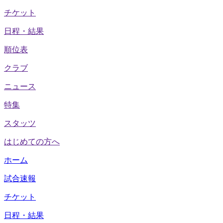
チケット
日程・結果
順位表
クラブ
ニュース
特集
スタッツ
はじめての方へ
ホーム
試合速報
チケット
日程・結果