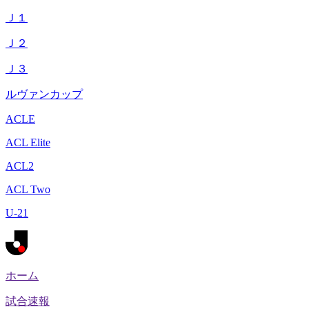
Ｊ１
Ｊ２
Ｊ３
ルヴァンカップ
ACLE
ACL Elite
ACL2
ACL Two
U-21
ホーム
試合速報