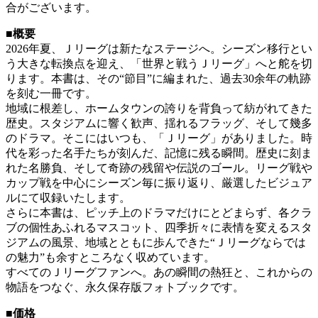
合がございます。
■概要
2026年夏、Ｊリーグは新たなステージへ。シーズン移行とい
う大きな転換点を迎え、「世界と戦うＪリーグ」へと舵を切
ります。本書は、その“節目”に編まれた、過去30余年の軌跡
を刻む一冊です。
地域に根差し、ホームタウンの誇りを背負って紡がれてきた
歴史。スタジアムに響く歓声、揺れるフラッグ、そして幾多
のドラマ。そこにはいつも、「Ｊリーグ」がありました。時
代を彩った名手たちが刻んだ、記憶に残る瞬間。歴史に刻ま
れた名勝負、そして奇跡の残留や伝説のゴール。リーグ戦や
カップ戦を中心にシーズン毎に振り返り、厳選したビジュア
ルにて収録いたします。
さらに本書は、ピッチ上のドラマだけにとどまらず、各クラ
ブの個性あふれるマスコット、四季折々に表情を変えるスタ
ジアムの風景、地域とともに歩んできた“Ｊリーグならでは
の魅力”も余すところなく収めています。
すべてのＪリーグファンへ。あの瞬間の熱狂と、これからの
物語をつなぐ、永久保存版フォトブックです。
■価格