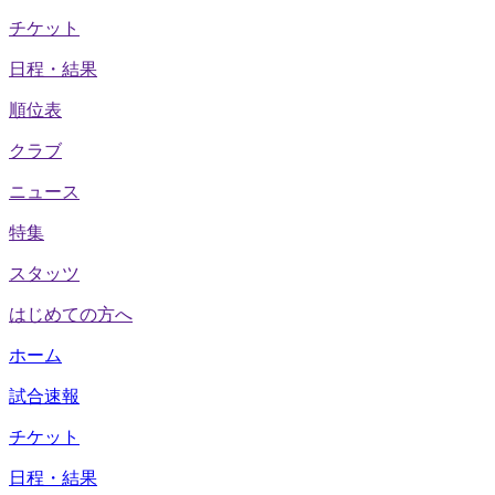
チケット
日程・結果
順位表
クラブ
ニュース
特集
スタッツ
はじめての方へ
ホーム
試合速報
チケット
日程・結果