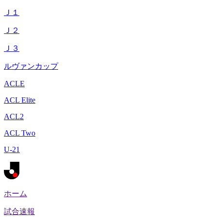
Ｊ１
Ｊ２
Ｊ３
ルヴァンカップ
ACLE
ACL Elite
ACL2
ACL Two
U-21
ホーム
試合速報