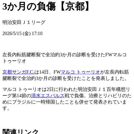
3か月の負傷【京都】
明治安田Ｊ１リーグ
2026/5/15 (金) 17:10
左長内転筋腱断裂で全治約3か月の診断を受けたFWマルコ
トゥーリオ
京都サンガF.C.
は14日、FW
マルコ トゥーリオ
が左長内転筋
腱断裂で全治約3か月の診断を受けたことを発表しました。
マルコ トゥーリオは2日に行われた明治安田Ｊ１百年構想リ
ーグ第14節の
清水エスパルス
戦で負傷。治療とリハビリのた
めにブラジルに一時帰国したことも併せて発表されていま
す。
関連リンク