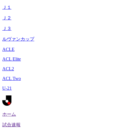
Ｊ１
Ｊ２
Ｊ３
ルヴァンカップ
ACLE
ACL Elite
ACL2
ACL Two
U-21
ホーム
試合速報