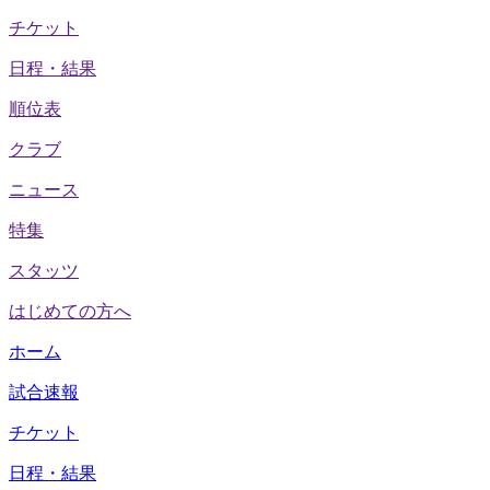
チケット
日程・結果
順位表
クラブ
ニュース
特集
スタッツ
はじめての方へ
ホーム
試合速報
チケット
日程・結果