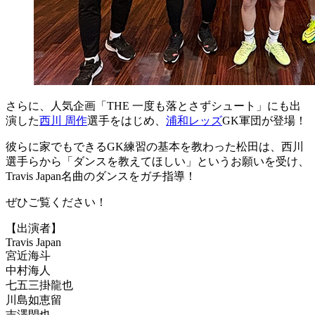
さらに、人気企画「THE 一度も落とさずシュート」にも出
演した
西川 周作
選手をはじめ、
浦和レッズ
GK軍団が登場！
彼らに家でもできるGK練習の基本を教わった松田は、西川
選手らから「ダンスを教えてほしい」というお願いを受け、
Travis Japan名曲のダンスをガチ指導！
ぜひご覧ください！
【出演者】
Travis Japan
宮近海斗
中村海人
七五三掛龍也
川島如恵留
吉澤閑也