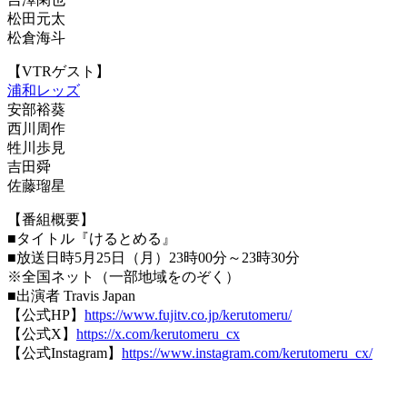
松田元太
松倉海斗
【VTRゲスト】
浦和レッズ
安部裕葵
西川周作
牲川歩見
吉田舜
佐藤瑠星
【番組概要】
■タイトル『けるとめる』
■放送日時5月25日（月）23時00分～23時30分
※全国ネット（一部地域をのぞく）
■出演者 Travis Japan
【公式HP】
https://www.fujitv.co.jp/kerutomeru/
【公式X】
https://x.com/kerutomeru_cx
【公式Instagram】
https://www.instagram.com/kerutomeru_cx/