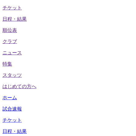
チケット
日程・結果
順位表
クラブ
ニュース
特集
スタッツ
はじめての方へ
ホーム
試合速報
チケット
日程・結果