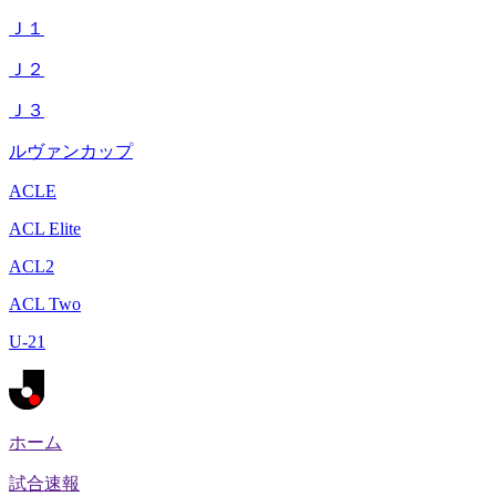
Ｊ１
Ｊ２
Ｊ３
ルヴァンカップ
ACLE
ACL Elite
ACL2
ACL Two
U-21
ホーム
試合速報