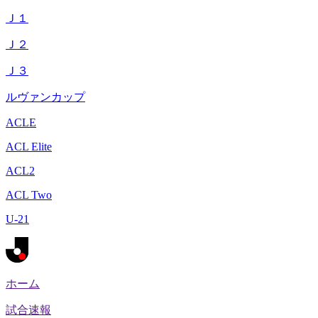
Ｊ１
Ｊ２
Ｊ３
ルヴァンカップ
ACLE
ACL Elite
ACL2
ACL Two
U-21
ホーム
試合速報