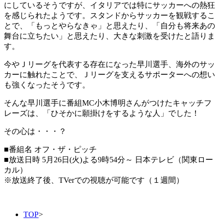
にしているそうですが、イタリアでは特にサッカーへの熱狂
を感じられたようです。スタンドからサッカーを観戦するこ
とで、「もっとやらなきゃ」と思えたり、「自分も将来あの
舞台に立ちたい」と思えたり、大きな刺激を受けたと語りま
す。
今やＪリーグを代表する存在になった早川選手、海外のサッ
カーに触れたことで、Ｊリーグを支えるサポーターへの想い
も強くなったそうです。
そんな早川選手に番組MC小木博明さんがつけたキャッチフ
レーズは、「ひそかに願掛けをするような人」でした！
その心は・・・？
■番組名 オフ・ザ・ピッチ
■放送日時 5月26日(火)よる9時54分～ 日本テレビ（関東ロー
カル）
※放送終了後、TVerでの視聴が可能です（１週間）
TOP
>