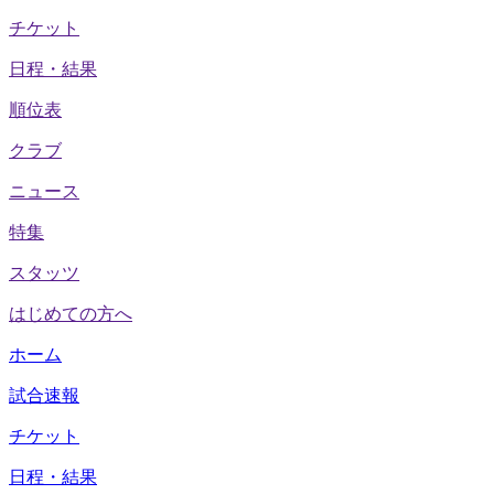
チケット
日程・結果
順位表
クラブ
ニュース
特集
スタッツ
はじめての方へ
ホーム
試合速報
チケット
日程・結果