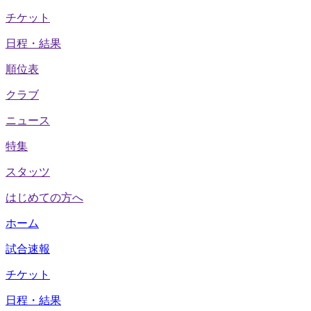
チケット
日程・結果
順位表
クラブ
ニュース
特集
スタッツ
はじめての方へ
ホーム
試合速報
チケット
日程・結果