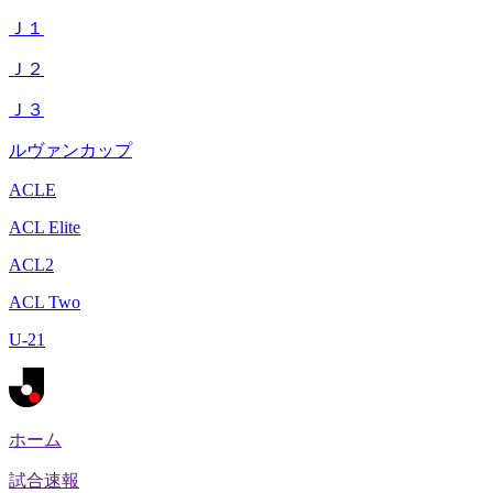
Ｊ１
Ｊ２
Ｊ３
ルヴァンカップ
ACLE
ACL Elite
ACL2
ACL Two
U-21
ホーム
試合速報