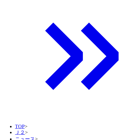
TOP
>
Ｊ２
>
ニュース
>