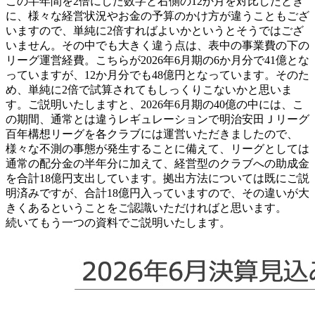
この半年間を2倍にした数字と右側の12か月を対比したとき
に、様々な経営状況やお金の予算のかけ方が違うこともござ
いますので、単純に2倍すればよいかというとそうではござ
いません。その中でも大きく違う点は、表中の事業費の下の
リーグ運営経費。こちらが2026年6月期の6か月分で41億とな
っていますが、12か月分でも48億円となっています。そのた
め、単純に2倍で試算されてもしっくりこないかと思いま
す。ご説明いたしますと、2026年6月期の40億の中には、こ
の期間、通常とは違うレギュレーションで明治安田Ｊリーグ
百年構想リーグを各クラブには運営いただきましたので、
様々な不測の事態が発生することに備えて、リーグとしては
通常の配分金の半年分に加えて、経営型のクラブへの助成金
を合計18億円支出しています。拠出方法については既にご説
明済みですが、合計18億円入っていますので、その違いが大
きくあるということをご認識いただければと思います。
続いてもう一つの資料でご説明いたします。