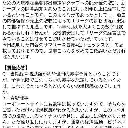
ための大規模な集客露出施策やクラブへの配分金の増加、新
シーズンの開幕認知を高めることに対し例年以上に経常して
いるということです。このような形であったとしても、過去
の内部留保や売上の増収によってＪリーグの財務状況は安定
して推移する見通しです。28年6月以降大きくこの数字は変
わるかもしれませんが、比較的安定してＪリーグの経営はで
きていることは併せてご説明させていただいています。
今日説明した内容のサマリーを冒頭4点トピックスとして記
載しておりますので、是非こちらを改めてご確認いただけれ
ばと思います。
【質疑応答】
Q：当期経常増減額が約52億円の赤字予算ということです
が、予算段階でこのくらいの赤字を想定しているというの
は、これまでと比べるとどのくらいの規模感なのでしょう
か。
A：青影理事
コーポレートサイトにも数字は載っていますので、そちらを
ご覧いただければ規模感がわかると思いますが、このレベル
感での投資によるマイナスの予算は、過去には例がありませ
ん。ただ繰り返しになりますが、通常の経済活動、ビジネス
活動によっての赤字とは認識しておらず、あくまで様々なシ