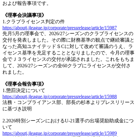
および報告事項です。
《理事会決議事項》
1.クラブライセンス判定の件
https://aboutj.jleague.jp/corporate/pressrelease/article/15987
先月5月の理事会で、2026/27シーズンのクラブライセンスの
交付を発表しました。その際に財務基準の観点で継続審議と
なった高知ユナイテッドＳСに対して改めて審議のうえ、ラ
イセンス基準を充足することとなりましたので、今月の理事
会でＪ３ライセンスの交付が承認されました。これをもちま
して、2026/27シーズンの全60クラブにライセンスが交付さ
れました。
《理事会報告事項》
1.懲罰決定について
https://aboutj.jleague.jp/corporate/pressrelease/article/15988
法務・コンプライアンス部、部長の杉本よりプレスリリース
に基づき説明
2.2026特別シーズンにおけるU-21選手の出場奨励助成金につ
いて
https://aboutj.jleague.jp/corporate/pressrelease/article/15989