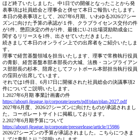
ほど終了いたしました。中1日での開催となったことから発
表事項は社員総会と理事会と併せて本日ご報告いたします。
本日の発表事項として、2027年6月期、いわゆる2026/27シー
ズンに向けた予算の承認が１件、クラブライセンス交付の件
が1件、懲罰決定の件が1件、最後にU-21出場奨励助成金に
関するリリースを1件、出させていただきました。
続きまして本日のオンライン上での出席者をご紹介いたしま
す。
理事で経営基盤領域を担当いたします、理事で常務執行役員
の青影、経営基盤本部本部長の大城、法務・コンプライアン
ス部部長の杉本、陪席としてフットボール本部担当執行役員
の窪田が出席しています。
それでは1件目、6月17日に開催された社員総会の決議事項2
件についてご説明いたします。
1.2027年6月期 事業計画書の件
https://aboutj.jleague.jp/corporate/assets/pdf/plan/plan-2027.pdf
2027年6月度、2026/27シーズンに向けたものが承認されまし
た。コーポレートサイトに掲載しております。
2.2027年6月期予算について
https://aboutj.jleague.jp/corporate/pressrelease/article/15986
2026/27シーズンの予算が承認されました。こちらにつきま
しては青影よりご説明いたします。