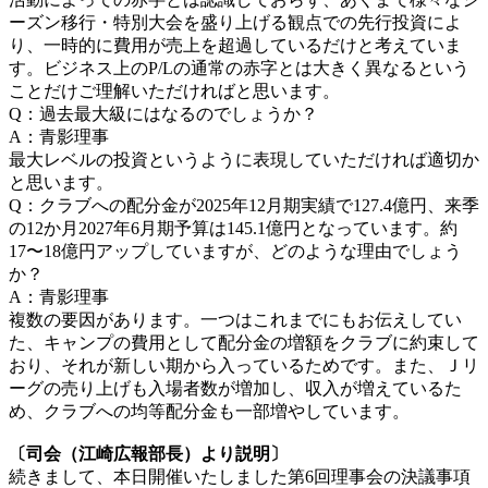
ーズン移行・特別大会を盛り上げる観点での先行投資によ
り、一時的に費用が売上を超過しているだけと考えていま
す。ビジネス上のP/Lの通常の赤字とは大きく異なるという
ことだけご理解いただければと思います。
Q：過去最大級にはなるのでしょうか？
A：青影理事
最大レベルの投資というように表現していただければ適切か
と思います。
Q：クラブへの配分金が2025年12月期実績で127.4億円、来季
の12か月2027年6月期予算は145.1億円となっています。約
17〜18億円アップしていますが、どのような理由でしょう
か？
A：青影理事
複数の要因があります。一つはこれまでにもお伝えしてい
た、キャンプの費用として配分金の増額をクラブに約束して
おり、それが新しい期から入っているためです。また、Ｊリ
ーグの売り上げも入場者数が増加し、収入が増えているた
め、クラブへの均等配分金も一部増やしています。
〔司会（江崎広報部長）より説明〕
続きまして、本日開催いたしました第6回理事会の決議事項