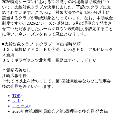
2026特別シーズンにおけるU-21選手の出場奨励助成金につ
いて、支給対象クラブが決定しました。下記の6クラブに支
給されています。こちらは、対象大会で合計1,800分以上に
該当するクラブが助成対象となっています。なお、本助成金
制度ですが、2026/27シーズン以降は、5月の理事会で発表さ
せていただきましたホームグロウン表彰制度を設定すること
に伴い、今シーズンをもって廃止となります。
■支給対象クラブ（6クラブ）※出場時間順
Ｊ２：藤枝ＭＹＦＣ、ＦＣ今治、いわきＦＣ、アルビレック
ス新潟
Ｊ３：ギラヴァンツ北九州、福島ユナイテッドＦＣ
＊質疑応答なし
江崎広報部長
それでは以上を持ちまして、第3回社員総会ならびに理事会
後の会見を終了いたします。
TOP
>
Ｊ１
>
ニュース
>
2026年度第3回社員総会／第6回理事会後会見 発言録