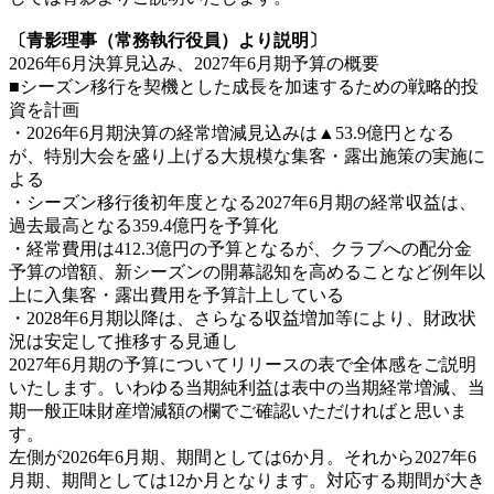
〔青影理事（常務執行役員）より説明〕
2026年6月決算見込み、2027年6月期予算の概要
■シーズン移行を契機とした成長を加速するための戦略的投
資を計画
・2026年6月期決算の経常増減見込みは▲53.9億円となる
が、特別大会を盛り上げる大規模な集客・露出施策の実施に
よる
・シーズン移行後初年度となる2027年6月期の経常収益は、
過去最高となる359.4億円を予算化
・経常費用は412.3億円の予算となるが、クラブへの配分金
予算の増額、新シーズンの開幕認知を高めることなど例年以
上に入集客・露出費用を予算計上している
・2028年6月期以降は、さらなる収益増加等により、財政状
況は安定して推移する見通し
2027年6月期の予算についてリリースの表で全体感をご説明
いたします。いわゆる当期純利益は表中の当期経常増減、当
期一般正味財産増減額の欄でご確認いただければと思いま
す。
左側が2026年6月期、期間としては6か月。それから2027年6
月期、期間としては12か月となります。対応する期間が大き