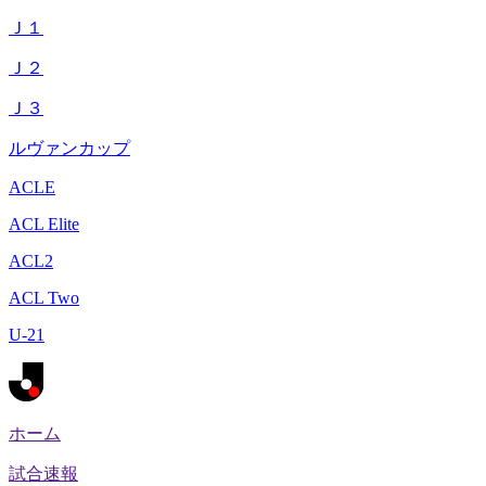
Ｊ１
Ｊ２
Ｊ３
ルヴァンカップ
ACLE
ACL Elite
ACL2
ACL Two
U-21
ホーム
試合速報