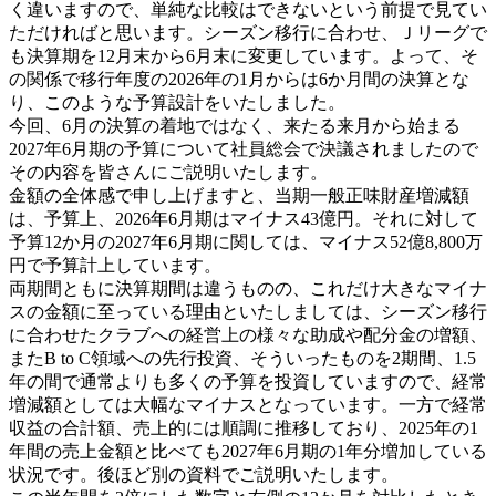
く違いますので、単純な比較はできないという前提で見てい
ただければと思います。シーズン移行に合わせ、Ｊリーグで
も決算期を12月末から6月末に変更しています。よって、そ
の関係で移行年度の2026年の1月からは6か月間の決算とな
り、このような予算設計をいたしました。
今回、6月の決算の着地ではなく、来たる来月から始まる
2027年6月期の予算について社員総会で決議されましたので
その内容を皆さんにご説明いたします。
金額の全体感で申し上げますと、当期一般正味財産増減額
は、予算上、2026年6月期はマイナス43億円。それに対して
予算12か月の2027年6月期に関しては、マイナス52億8,800万
円で予算計上しています。
両期間ともに決算期間は違うものの、これだけ大きなマイナ
スの金額に至っている理由といたしましては、シーズン移行
に合わせたクラブへの経営上の様々な助成や配分金の増額、
またB to C領域への先行投資、そういったものを2期間、1.5
年の間で通常よりも多くの予算を投資していますので、経常
増減額としては大幅なマイナスとなっています。一方で経常
収益の合計額、売上的には順調に推移しており、2025年の1
年間の売上金額と比べても2027年6月期の1年分増加している
状況です。後ほど別の資料でご説明いたします。