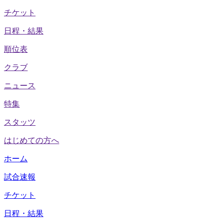
チケット
日程・結果
順位表
クラブ
ニュース
特集
スタッツ
はじめての方へ
ホーム
試合速報
チケット
日程・結果