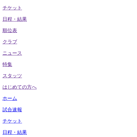
チケット
日程・結果
順位表
クラブ
ニュース
特集
スタッツ
はじめての方へ
ホーム
試合速報
チケット
日程・結果