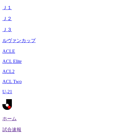
Ｊ１
Ｊ２
Ｊ３
ルヴァンカップ
ACLE
ACL Elite
ACL2
ACL Two
U-21
ホーム
試合速報