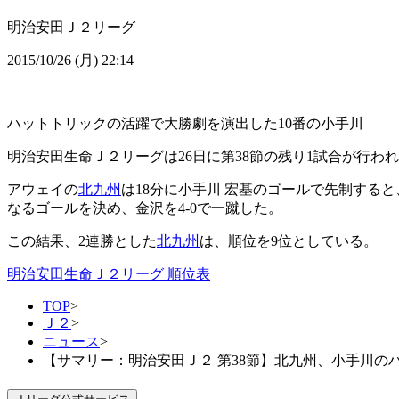
明治安田Ｊ２リーグ
2015/10/26 (月) 22:14
ハットトリックの活躍で大勝劇を演出した10番の小手川
明治安田生命Ｊ２リーグは26日に第38節の残り1試合が行わ
アウェイの
北九州
は18分に小手川 宏基のゴールで先制する
なるゴールを決め、金沢を4-0で一蹴した。
この結果、2連勝とした
北九州
は、順位を9位としている。
明治安田生命Ｊ２リーグ 順位表
TOP
>
Ｊ２
>
ニュース
>
【サマリー：明治安田Ｊ２ 第38節】北九州、小手川の