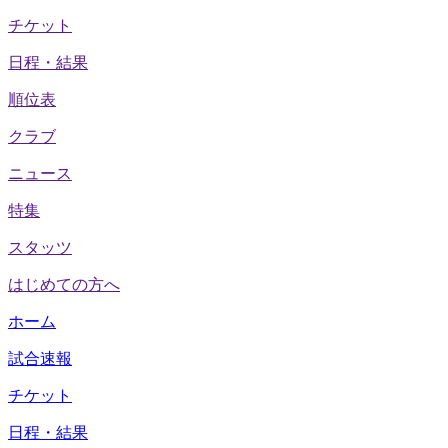
チケット
日程・結果
順位表
クラブ
ニュース
特集
スタッツ
はじめての方へ
ホーム
試合速報
チケット
日程・結果