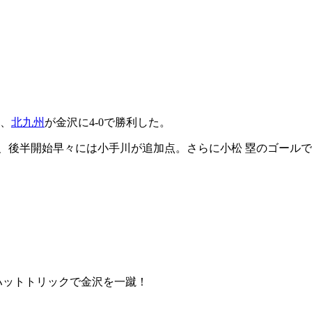
れ、
北九州
が金沢に4-0で勝利した。
と、後半開始早々には小手川が追加点。さらに小松 塁のゴールで
ハットトリックで金沢を一蹴！