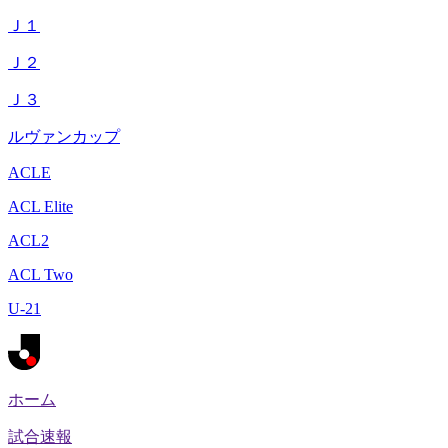
Ｊ１
Ｊ２
Ｊ３
ルヴァンカップ
ACLE
ACL Elite
ACL2
ACL Two
U-21
ホーム
試合速報