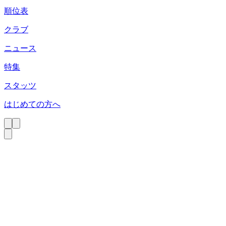
順位表
クラブ
ニュース
特集
スタッツ
はじめての方へ