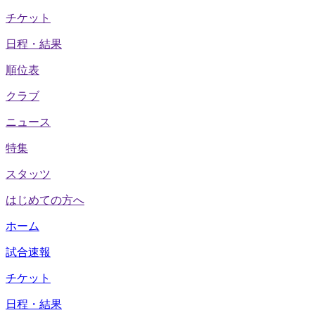
チケット
日程・結果
順位表
クラブ
ニュース
特集
スタッツ
はじめての方へ
ホーム
試合速報
チケット
日程・結果