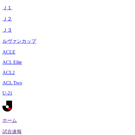
Ｊ１
Ｊ２
Ｊ３
ルヴァンカップ
ACLE
ACL Elite
ACL2
ACL Two
U-21
ホーム
試合速報