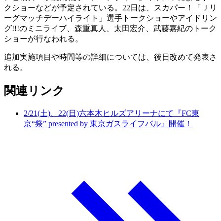
クショーなどが予定されている。22日は、スカパー！「Ｊリ
ーグマッチデーハイライト」選手トークショーやアイドリン
グ!!!のミニライブ、森重真人、太田宏介、武藤嘉紀のトーク
ショーが行なわれる。
追加実施項目や時間等の詳細については、後日改めて発表さ
れる。
関連リンク
2/21(土)、22(日)六本木ヒルズアリーナにて『FC東
京“祭” presented by 東京ガスライフバル』開催！