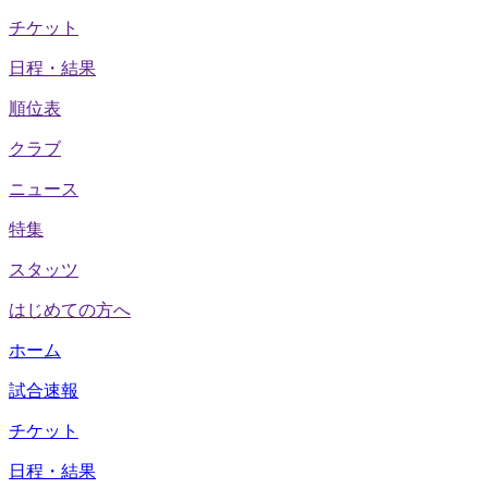
チケット
日程・結果
順位表
クラブ
ニュース
特集
スタッツ
はじめての方へ
ホーム
試合速報
チケット
日程・結果