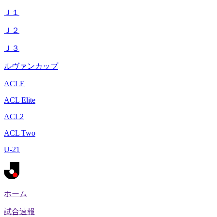
Ｊ１
Ｊ２
Ｊ３
ルヴァンカップ
ACLE
ACL Elite
ACL2
ACL Two
U-21
ホーム
試合速報