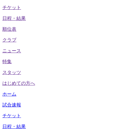
チケット
日程・結果
順位表
クラブ
ニュース
特集
スタッツ
はじめての方へ
ホーム
試合速報
チケット
日程・結果