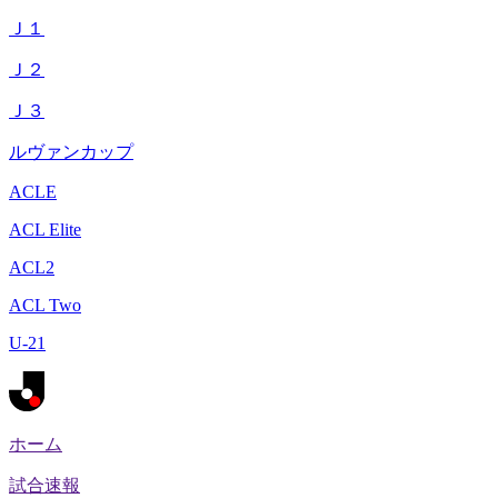
Ｊ１
Ｊ２
Ｊ３
ルヴァンカップ
ACLE
ACL Elite
ACL2
ACL Two
U-21
ホーム
試合速報