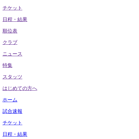
チケット
日程・結果
順位表
クラブ
ニュース
特集
スタッツ
はじめての方へ
ホーム
試合速報
チケット
日程・結果