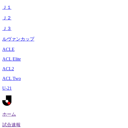
Ｊ１
Ｊ２
Ｊ３
ルヴァンカップ
ACLE
ACL Elite
ACL2
ACL Two
U-21
ホーム
試合速報