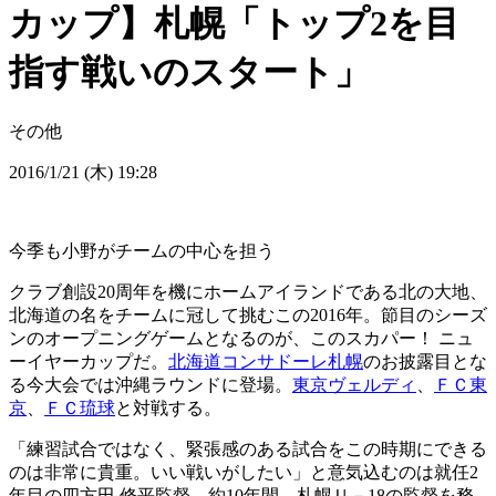
カップ】札幌「トップ2を目
指す戦いのスタート」
その他
2016/1/21 (木) 19:28
今季も小野がチームの中心を担う
クラブ創設20周年を機にホームアイランドである北の大地、
北海道の名をチームに冠して挑むこの2016年。節目のシーズ
ンのオープニングゲームとなるのが、このスカパー！ ニュ
ーイヤーカップだ。
北海道コンサドーレ札幌
のお披露目とな
る今大会では沖縄ラウンドに登場。
東京ヴェルディ
、
ＦＣ東
京
、
ＦＣ琉球
と対戦する。
「練習試合ではなく、緊張感のある試合をこの時期にできる
のは非常に貴重。いい戦いがしたい」と意気込むのは就任2
年目の四方田 修平監督。約10年間、札幌Ｕ－18の監督を務