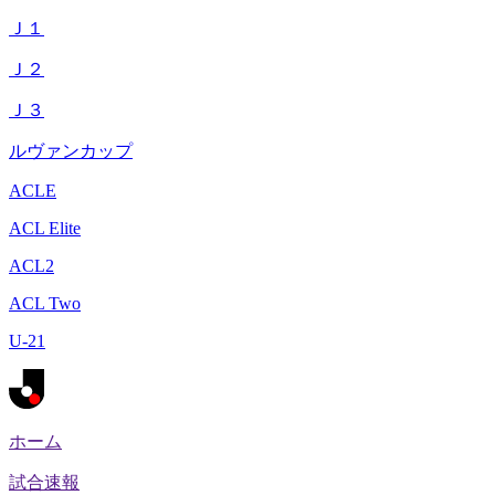
Ｊ１
Ｊ２
Ｊ３
ルヴァンカップ
ACLE
ACL Elite
ACL2
ACL Two
U-21
ホーム
試合速報