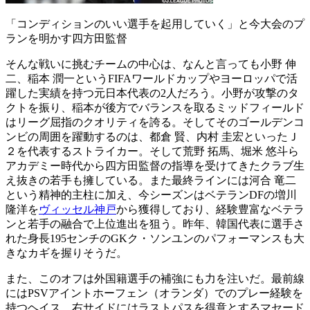
「コンディションのいい選手を起用していく」と今大会のプ
ランを明かす四方田監督
そんな戦いに挑むチームの中心は、なんと言っても小野 伸
二、稲本 潤一というFIFAワールドカップやヨーロッパで活
躍した実績を持つ元日本代表の2人だろう。小野が攻撃のタ
クトを振り、稲本が後方でバランスを取るミッドフィールド
はリーグ屈指のクオリティを誇る。そしてそのゴールデンコ
ンビの周囲を躍動するのは、都倉 賢、内村 圭宏といったＪ
２を代表するストライカー。そして荒野 拓馬、堀米 悠斗ら
アカデミー時代から四方田監督の指導を受けてきたクラブ生
え抜きの若手も擁している。また最終ラインには河合 竜二
という精神的主柱に加え、今シーズンはベテランDFの増川
隆洋を
ヴィッセル神戸
から獲得しており、経験豊富なベテラ
ンと若手の融合で上位進出を狙う。昨年、韓国代表に選手さ
れた身長195センチのGKク・ソンユンのパフォーマンスも大
きなカギを握りそうだ。
また、このオフは外国籍選手の補強にも力を注いだ。最前線
にはPSVアイントホーフェン（オランダ）でのプレー経験を
持つヘイス、右サイドにはラストパスを得意とするマセード