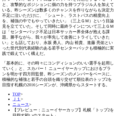
と、攻撃的なポジションに個の力を持つブラジル人を加えて
いる。昨シーズンは数多くのチャンスを作りながらも決定力
不足に泣いただけに、「シュート、ラストパスの精度向上
を、補強の中でもやっていきたい」（三上ＧＭ）という目論
見を立てていた。そして同時に最終ラインについて三上ＧＭ
は「センターバック不足は日本サッカー界全体が抱える課
題。勝手ながら、我々が率先して改善にトライしていきた
い」とも話しており、永坂 勇人、内山 裕貴、進藤 亮佑とい
った世代別代表経験のある若手センターバックも積極的に実
践で鍛えていく構えだ。
「基本的に、その時々にコンディションのいい選手を起用し
ていく」と、スカパー！ ニューイヤーカップにおけるプラ
ンを明かす四方田監督。昨シーズンのメンバーをベースに、
積極的な補強と若手の台頭を織り交ぜて順位表のトップ2を
目指す札幌の2016シーズンが、沖縄県からスタートする。
TOP
>
Ｊ１
>
ニュース
>
【プレビュー：ニューイヤーカップ】札幌「トップ2を
目指す戦いのスタート」