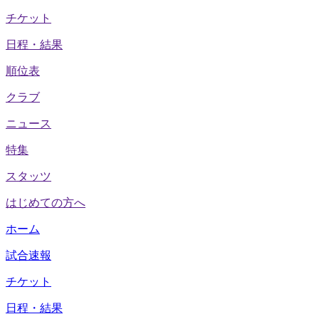
チケット
日程・結果
順位表
クラブ
ニュース
特集
スタッツ
はじめての方へ
ホーム
試合速報
チケット
日程・結果