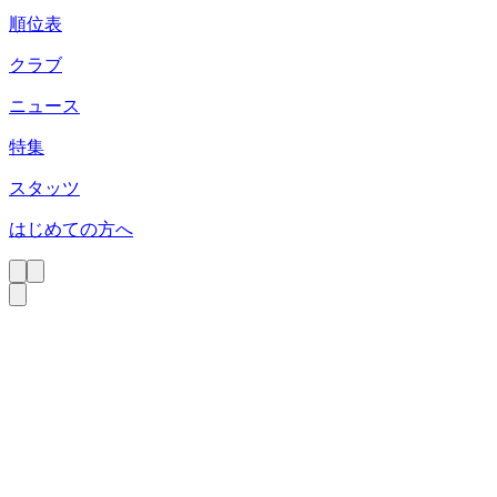
順位表
クラブ
ニュース
特集
スタッツ
はじめての方へ