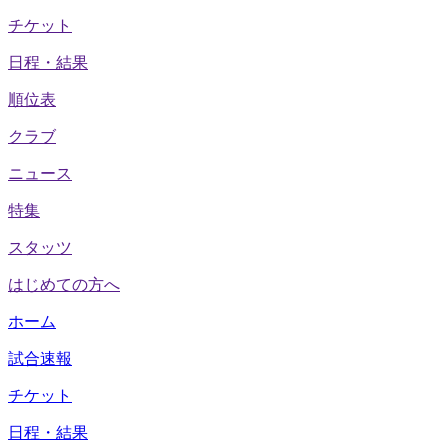
チケット
日程・結果
順位表
クラブ
ニュース
特集
スタッツ
はじめての方へ
ホーム
試合速報
チケット
日程・結果