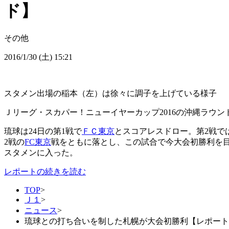
ド】
その他
2016/1/30 (土) 15:21
スタメン出場の稲本（左）は徐々に調子を上げている様子
Ｊリーグ・スカパー！ニューイヤーカップ2016の沖縄ラウン
琉球は24日の第1戦で
ＦＣ東京
とスコアレスドロー。第2戦で
2戦の
FC東京
戦をともに落とし、この試合で今大会初勝利を目指
スタメンに入った。
レポートの続きを読む
TOP
>
Ｊ１
>
ニュース
>
琉球との打ち合いを制した札幌が大会初勝利【レポート