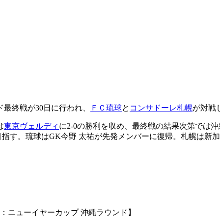
ド最終戦が30日に行われ、
ＦＣ琉球
と
コンサドーレ札幌
が対戦
は
東京ヴェルディ
に2-0の勝利を収め、最終戦の結果次第では
す。琉球はGK今野 太祐が先発メンバーに復帰。札幌は新加入
：ニューイヤーカップ 沖縄ラウンド】