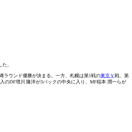
した。
沖縄ラウンド優勝が決まる。一方、札幌は第1戦の
東京Ｖ
戦、第
のDF増川 隆洋が3バックの中央に入り、MF稲本 潤一らが