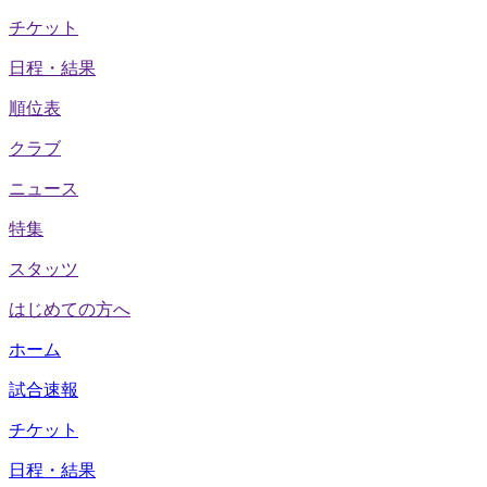
チケット
日程・結果
順位表
クラブ
ニュース
特集
スタッツ
はじめての方へ
ホーム
試合速報
チケット
日程・結果