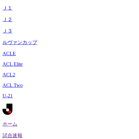
Ｊ１
Ｊ２
Ｊ３
ルヴァンカップ
ACLE
ACL Elite
ACL2
ACL Two
U-21
ホーム
試合速報