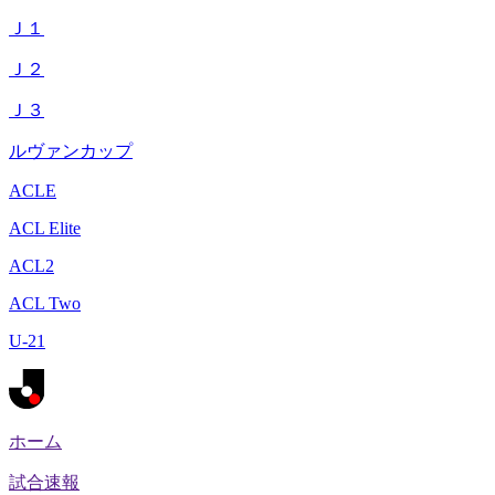
Ｊ１
Ｊ２
Ｊ３
ルヴァンカップ
ACLE
ACL Elite
ACL2
ACL Two
U-21
ホーム
試合速報