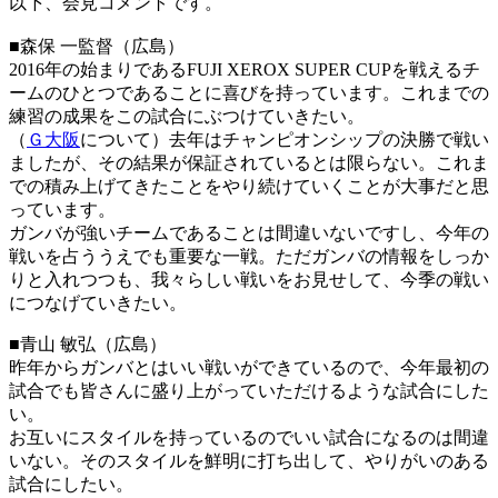
以下、会見コメントです。
■森保 一監督（広島）
2016年の始まりであるFUJI XEROX SUPER CUPを戦えるチ
ームのひとつであることに喜びを持っています。これまでの
練習の成果をこの試合にぶつけていきたい。
（
Ｇ大阪
について）去年はチャンピオンシップの決勝で戦い
ましたが、その結果が保証されているとは限らない。これま
での積み上げてきたことをやり続けていくことが大事だと思
っています。
ガンバが強いチームであることは間違いないですし、今年の
戦いを占ううえでも重要な一戦。ただガンバの情報をしっか
りと入れつつも、我々らしい戦いをお見せして、今季の戦い
につなげていきたい。
■青山 敏弘（広島）
昨年からガンバとはいい戦いができているので、今年最初の
試合でも皆さんに盛り上がっていただけるような試合にした
い。
お互いにスタイルを持っているのでいい試合になるのは間違
いない。そのスタイルを鮮明に打ち出して、やりがいのある
試合にしたい。