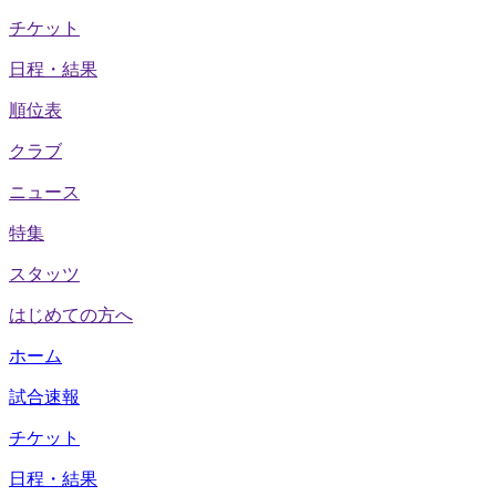
チケット
日程・結果
順位表
クラブ
ニュース
特集
スタッツ
はじめての方へ
ホーム
試合速報
チケット
日程・結果