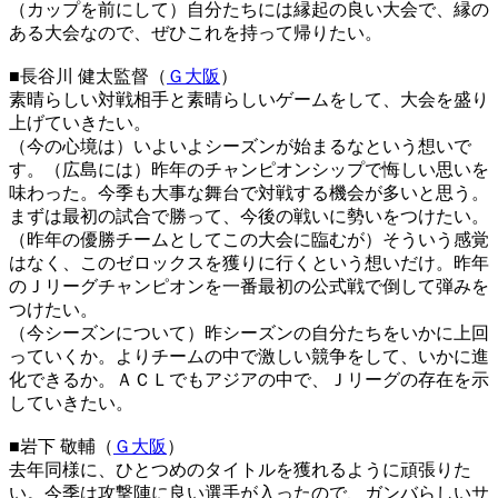
（カップを前にして）自分たちには縁起の良い大会で、縁の
ある大会なので、ぜひこれを持って帰りたい。
■長谷川 健太監督（
Ｇ大阪
）
素晴らしい対戦相手と素晴らしいゲームをして、大会を盛り
上げていきたい。
（今の心境は）いよいよシーズンが始まるなという想いで
す。（広島には）昨年のチャンピオンシップで悔しい思いを
味わった。今季も大事な舞台で対戦する機会が多いと思う。
まずは最初の試合で勝って、今後の戦いに勢いをつけたい。
（昨年の優勝チームとしてこの大会に臨むが）そういう感覚
はなく、このゼロックスを獲りに行くという想いだけ。昨年
のＪリーグチャンピオンを一番最初の公式戦で倒して弾みを
つけたい。
（今シーズンについて）昨シーズンの自分たちをいかに上回
っていくか。よりチームの中で激しい競争をして、いかに進
化できるか。ＡＣＬでもアジアの中で、Ｊリーグの存在を示
していきたい。
■岩下 敬輔（
Ｇ大阪
）
去年同様に、ひとつめのタイトルを獲れるように頑張りた
い。今季は攻撃陣に良い選手が入ったので、ガンバらしいサ