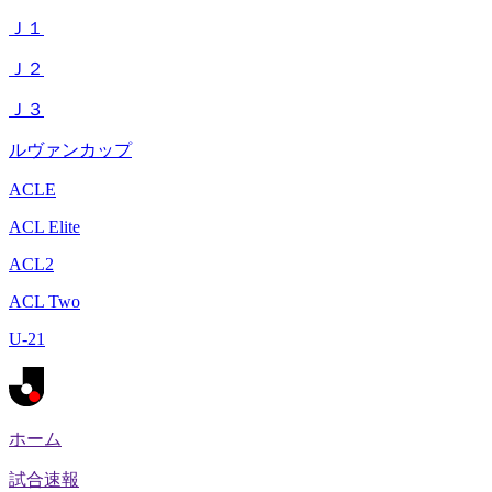
Ｊ１
Ｊ２
Ｊ３
ルヴァンカップ
ACLE
ACL Elite
ACL2
ACL Two
U-21
ホーム
試合速報