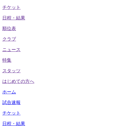
チケット
日程・結果
順位表
クラブ
ニュース
特集
スタッツ
はじめての方へ
ホーム
試合速報
チケット
日程・結果