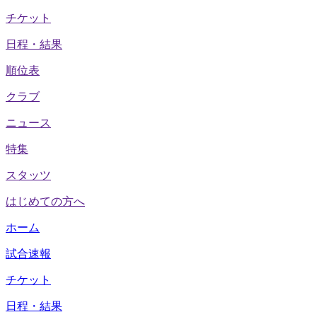
チケット
日程・結果
順位表
クラブ
ニュース
特集
スタッツ
はじめての方へ
ホーム
試合速報
チケット
日程・結果