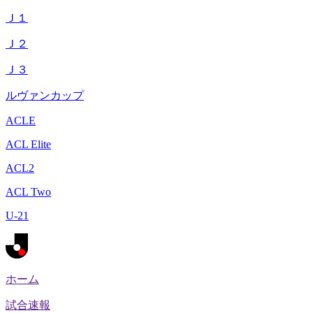
Ｊ１
Ｊ２
Ｊ３
ルヴァンカップ
ACLE
ACL Elite
ACL2
ACL Two
U-21
ホーム
試合速報