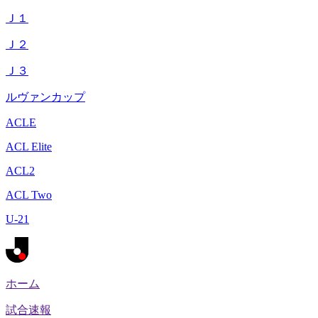
Ｊ１
Ｊ２
Ｊ３
ルヴァンカップ
ACLE
ACL Elite
ACL2
ACL Two
U-21
ホーム
試合速報