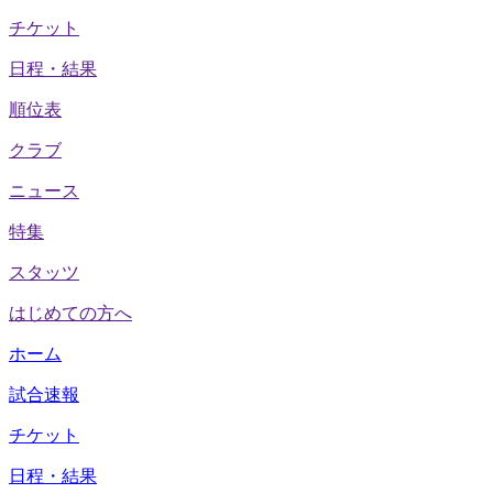
チケット
日程・結果
順位表
クラブ
ニュース
特集
スタッツ
はじめての方へ
ホーム
試合速報
チケット
日程・結果