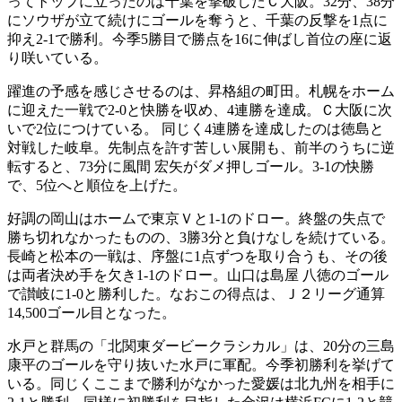
ってトップに立ったのは千葉を撃破したＣ大阪。32分、38分
にソウザが立て続けにゴールを奪うと、千葉の反撃を1点に
抑え2-1で勝利。今季5勝目で勝点を16に伸ばし首位の座に返
り咲いている。
躍進の予感を感じさせるのは、昇格組の町田。札幌をホーム
に迎えた一戦で2-0と快勝を収め、4連勝を達成。Ｃ大阪に次
いで2位につけている。 同じく4連勝を達成したのは徳島と
対戦した岐阜。先制点を許す苦しい展開も、前半のうちに逆
転すると、73分に風間 宏矢がダメ押しゴール。3-1の快勝
で、5位へと順位を上げた。
好調の岡山はホームで東京Ｖと1-1のドロー。終盤の失点で
勝ち切れなかったものの、3勝3分と負けなしを続けている。
長崎と松本の一戦は、序盤に1点ずつを取り合うも、その後
は両者決め手を欠き1-1のドロー。山口は島屋 八徳のゴール
で讃岐に1-0と勝利した。なおこの得点は、Ｊ２リーグ通算
14,500ゴール目となった。
水戸と群馬の「北関東ダービークラシカル」は、20分の三島
康平のゴールを守り抜いた水戸に軍配。今季初勝利を挙げて
いる。同じくここまで勝利がなかった愛媛は北九州を相手に