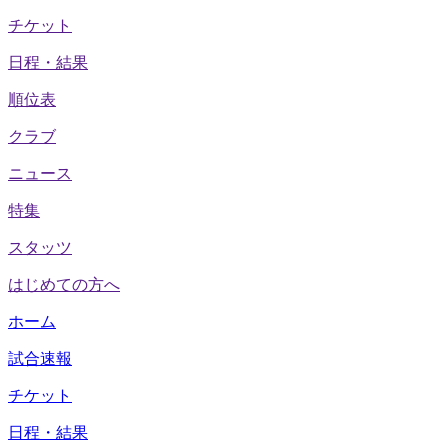
チケット
日程・結果
順位表
クラブ
ニュース
特集
スタッツ
はじめての方へ
ホーム
試合速報
チケット
日程・結果