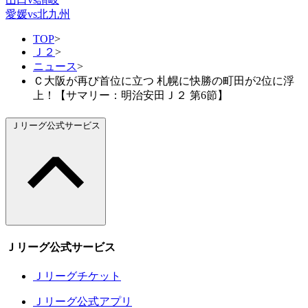
愛媛vs北九州
TOP
>
Ｊ２
>
ニュース
>
Ｃ大阪が再び首位に立つ 札幌に快勝の町田が2位に浮
上！【サマリー：明治安田Ｊ２ 第6節】
Ｊリーグ公式サービス
Ｊリーグ公式サービス
Ｊリーグチケット
Ｊリーグ公式アプリ