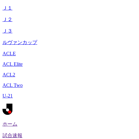
Ｊ１
Ｊ２
Ｊ３
ルヴァンカップ
ACLE
ACL Elite
ACL2
ACL Two
U-21
ホーム
試合速報