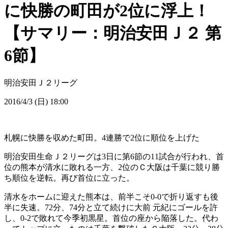
に快勝の町田が2位に浮上！
【サマリー：明治安田Ｊ２ 第
6節】
明治安田Ｊ２リーグ
2016/4/3 (日) 18:00
札幌に快勝を収めた町田。4連勝で2位に順位を上げた
明治安田生命Ｊ２リーグは3日に第6節の11試合が行われ、首
位の熊本が清水に敗れる一方、2位のＣ大阪は千葉に競り勝
ち順位を逆転。再び首位に立った。
清水をホームに迎えた熊本は、前半こそ0-0で折り返すも後
半に失速。72分、74分と立て続けに大前 元紀にゴールを許
し、0-2で敗れて今季初黒星。首位の座から陥落した。代わ