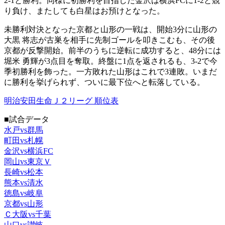
2-1と勝利。同様に初勝利を目指した金沢は横浜FCに1-2と競
り負け、またしても白星はお預けとなった。
未勝利対決となった京都と山形の一戦は、開始3分に山形の
大黒 将志が古巣を相手に先制ゴールを叩きこむも、その後
京都が反撃開始。前半のうちに逆転に成功すると、48分には
堀米 勇輝が3点目を奪取。終盤に1点を返されるも、3-2で今
季初勝利を飾った。一方敗れた山形はこれで3連敗。いまだ
に勝利を挙げられず、ついに最下位へと転落している。
明治安田生命Ｊ２リーグ 順位表
■試合データ
水戸vs群馬
町田vs札幌
金沢vs横浜FC
岡山vs東京Ｖ
長崎vs松本
熊本vs清水
徳島vs岐阜
京都vs山形
Ｃ大阪vs千葉
山口vs讃岐