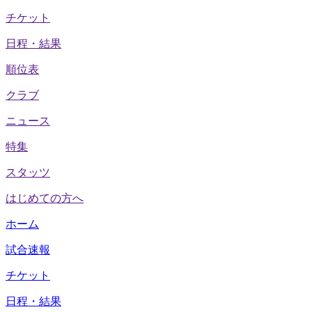
チケット
日程・結果
順位表
クラブ
ニュース
特集
スタッツ
はじめての方へ
ホーム
試合速報
チケット
日程・結果