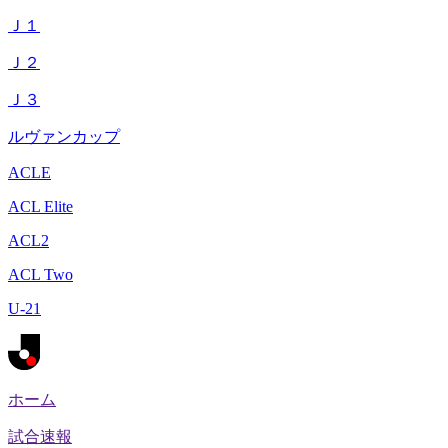
Ｊ１
Ｊ２
Ｊ３
ルヴァンカップ
ACLE
ACL Elite
ACL2
ACL Two
U-21
ホーム
試合速報