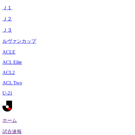
Ｊ１
Ｊ２
Ｊ３
ルヴァンカップ
ACLE
ACL Elite
ACL2
ACL Two
U-21
ホーム
試合速報