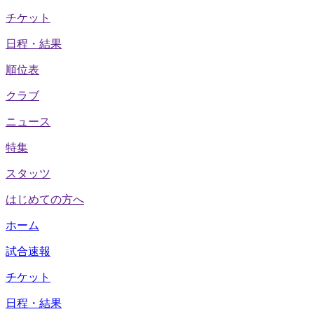
チケット
日程・結果
順位表
クラブ
ニュース
特集
スタッツ
はじめての方へ
ホーム
試合速報
チケット
日程・結果