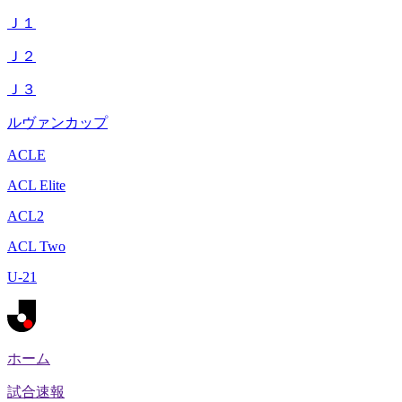
Ｊ１
Ｊ２
Ｊ３
ルヴァンカップ
ACLE
ACL Elite
ACL2
ACL Two
U-21
ホーム
試合速報