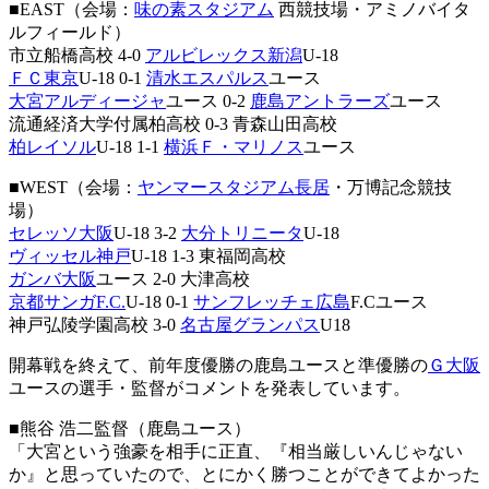
■EAST（会場：
味の素スタジアム
西競技場・アミノバイタ
ルフィールド）
市立船橋高校 4-0
アルビレックス新潟
U-18
ＦＣ東京
U-18 0-1
清水エスパルス
ユース
大宮アルディージャ
ユース 0-2
鹿島アントラーズ
ユース
流通経済大学付属柏高校 0-3 青森山田高校
柏レイソル
U-18 1-1
横浜Ｆ・マリノス
ユース
■WEST（会場：
ヤンマースタジアム長居
・万博記念競技
場）
セレッソ大阪
U-18 3-2
大分トリニータ
U-18
ヴィッセル神戸
U-18 1-3 東福岡高校
ガンバ大阪
ユース 2-0 大津高校
京都サンガF.C.
U-18 0-1
サンフレッチェ広島
F.Cユース
神戸弘陵学園高校 3-0
名古屋グランパス
U18
開幕戦を終えて、前年度優勝の鹿島ユースと準優勝の
Ｇ大阪
ユースの選手・監督がコメントを発表しています。
■熊谷 浩二監督（鹿島ユース）
「大宮という強豪を相手に正直、『相当厳しいんじゃない
か』と思っていたので、とにかく勝つことができてよかった