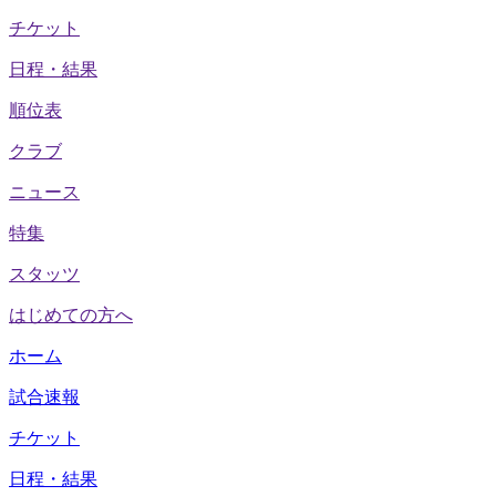
チケット
日程・結果
順位表
クラブ
ニュース
特集
スタッツ
はじめての方へ
ホーム
試合速報
チケット
日程・結果