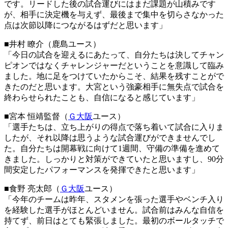
です。リードした後の試合運びにはまだ課題が山積みです
が、相手に決定機を与えず、最後まで集中を切らさなかった
点は次節以降につながるはずだと思います」
■井村 瞭介（鹿島ユース）
「今日の試合を迎えるにあたって、自分たちは決してチャン
ピオンではなくチャレンジャーだということを意識して臨み
ました。地に足をつけていたからこそ、結果を残すことがで
きたのだと思います。大宮という強豪相手に無失点で試合を
終わらせられたことも、自信になると感じています」
■宮本 恒靖監督（
Ｇ大阪
ユース）
「選手たちは、立ち上がりの得点で落ち着いて試合に入りま
したが、それ以降は思うような試合運びができませんでし
た。自分たちは開幕戦に向けて1週間、守備の準備を進めて
きました。しっかりと対策ができていたと思いますし、90分
間安定したパフォーマンスを発揮できたと思います」
■食野 亮太郎（
Ｇ大阪
ユース）
「今年のチームは昨年、スタメンを張った選手やベンチ入り
を経験した選手がほとんどいません。試合前はみんな自信を
持てず、前日はとても緊張しました。最初のボールタッチで