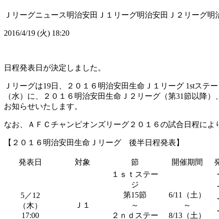
Ｊリーグニュース
明治安田Ｊ１リーグ
明治安田Ｊ２リーグ
明
2016/4/19 (火) 18:20
日程発表日が決定しました。
Ｊリーグは19日、２０１６明治安田生命Ｊ１リーグ 1stステージ
（水）に、２０１６明治安田生命Ｊ２リーグ（第31節以降）
お知らせいたします。
なお、ＡＦＣチャンピオンズリーグ２０１６の試合日程によ
【２０１６明治安田生命Ｊリーグ 後半日程発表】
発表日
対象
節
開催期間
１ｓｔステー
ジ
第15節
6/11（土）
5／12
Ｊ１
～
～
（木）
17:00
２ｎｄステー
8/13（土）