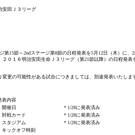
治安田Ｊ３リーグ
第15節～2ndステージ第8節の日程発表を5月12日（木）に、2n
、２０１６明治安田生命Ｊ３リーグ（第21節以降）の日程発表
り変更の可能性がある試合につきましては、別途発表いたしま
発表内容
・開催日
＊1/28に発表済み
・対戦カード
＊1/28に発表済み
・スタジアム
＊1/28に発表済み
・キックオフ時刻