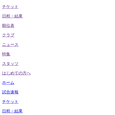
チケット
日程・結果
順位表
クラブ
ニュース
特集
スタッツ
はじめての方へ
ホーム
試合速報
チケット
日程・結果