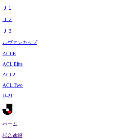
Ｊ１
Ｊ２
Ｊ３
ルヴァンカップ
ACLE
ACL Elite
ACL2
ACL Two
U-21
ホーム
試合速報