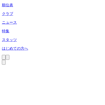
順位表
クラブ
ニュース
特集
スタッツ
はじめての方へ