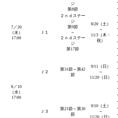
ジ
第8節
２ｎｄステー
ジ
8/20（土）
第9節
7／20
～
Ｊ１
～
（水）
11/3（木・
17:00
２ｎｄステー
祝）
ジ
第17節
9/11（日）
第31節～第42
Ｊ２
～
節
11/20（日）
8／10
（水）
17:00
9/10（土）
第21節～第30
Ｊ３
～
節
11/20（日）