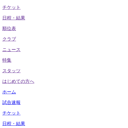
チケット
日程・結果
順位表
クラブ
ニュース
特集
スタッツ
はじめての方へ
ホーム
試合速報
チケット
日程・結果