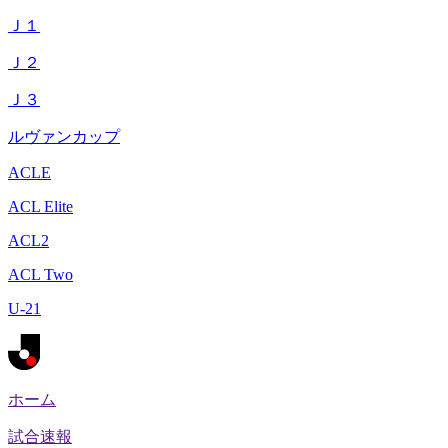
Ｊ１
Ｊ２
Ｊ３
ルヴァンカップ
ACLE
ACL Elite
ACL2
ACL Two
U-21
ホーム
試合速報