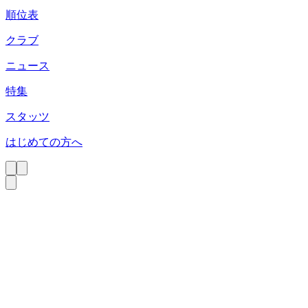
順位表
クラブ
ニュース
特集
スタッツ
はじめての方へ