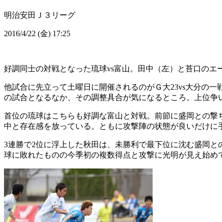
明治安田Ｊ３リーグ
2016/4/22 (金) 17:25
好調同士の対戦となった琉球vs富山。田中（左）と苔口のエ
他試合に先立って土曜日に開催されるのがＧ大23vs大分の一
の試合となるなか、その調整具合が気になるところ。上位争
首位の琉球はこちらも好調な富山と対戦。前節に盛岡との撃ち
中と存在感を放っている。ともに攻撃陣の状態が良いだけに
3連勝で2位に浮上した秋田は、未勝利で最下位に沈む盛岡と
球に敗れたものの今季初の複数得点と攻撃に光明が見え始め