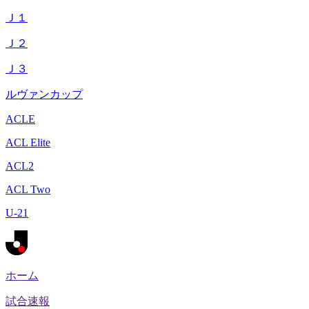
Ｊ１
Ｊ２
Ｊ３
ルヴァンカップ
ACLE
ACL Elite
ACL2
ACL Two
U-21
ホーム
試合速報