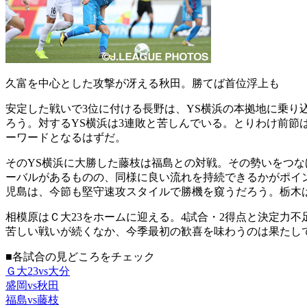
久富を中心とした攻撃が冴える秋田。勝てば首位浮上も
安定した戦いで3位に付ける長野は、YS横浜の本拠地に乗り
ろう。対するYS横浜は3連敗と苦しんでいる。とりわけ前節
ーワードとなるはずだ。
そのYS横浜に大勝した藤枝は福島との対戦。その勢いをつ
ーバルがあるものの、同様に良い流れを持続できるかがポイ
児島は、今節も堅守速攻スタイルで勝機を窺うだろう。栃木は
相模原はＣ大23をホームに迎える。4試合・2得点と決定力
苦しい戦いが続くなか、今季最初の歓喜を味わうのは果たし
■各試合の見どころをチェック
Ｇ大23vs大分
盛岡vs秋田
福島vs藤枝