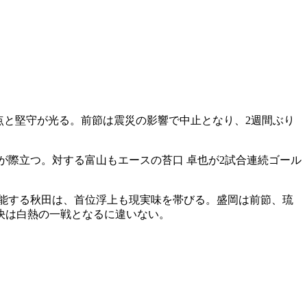
失点と堅守が光る。前節は震災の影響で中止となり、2週間ぶり
が際立つ。対する富山もエースの苔口 卓也が2試合連続ゴール
機能する秋田は、首位浮上も現実味を帯びる。盛岡は前節、琉
決は白熱の一戦となるに違いない。