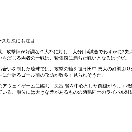
ース対決にも注目
戦。攻撃陣が好調なＧ大23に対し、大分は4試合でわずかに2
いを演じる両者の一戦は、緊張感に満ちた戦いとなるはずだ。
合いを制した琉球では、攻撃の軸を担う田中 恵太の好調ぶり
手に汗握るゴール前の攻防が数多く見られそうだ。
のアウェイゲームに臨む。久富 賢を中心とした前線がうまく
ている。順位には大きな差があるものの隣県同士のライバル対