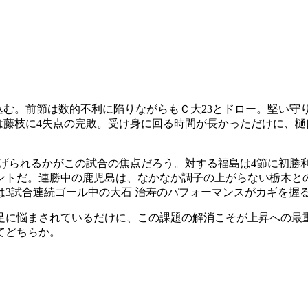
込む。前節は数的不利に陥りながらもＣ大23とドロー。堅い
は藤枝に4失点の完敗。受け身に回る時間が長かっただけに、樋
なげられるかがこの試合の焦点だろう。対する福島は4節に初勝
ントだ。連勝中の鹿児島は、なかなか調子の上がらない栃木との
3試合連続ゴール中の大石 治寿のパフォーマンスがカギを握
不足に悩まされているだけに、この課題の解消こそが上昇への最重
てどちらか。