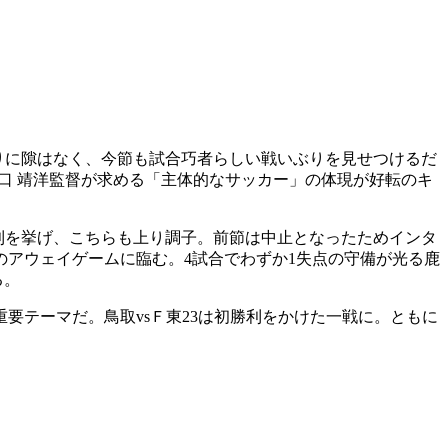
守りに隙はなく、今節も試合巧者らしい戦いぶりを見せつけるだ
口 靖洋監督が求める「主体的なサッカー」の体現が好転のキ
利を挙げ、こちらも上り調子。前節は中止となったためインタ
アウェイゲームに臨む。4試合でわずか1失点の守備が光る鹿
る。
要テーマだ。鳥取vsＦ東23は初勝利をかけた一戦に。ともに