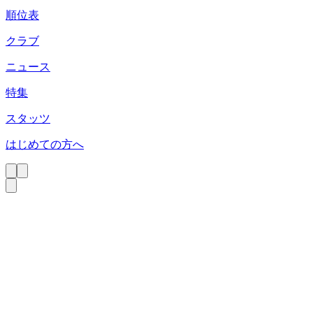
順位表
クラブ
ニュース
特集
スタッツ
はじめての方へ