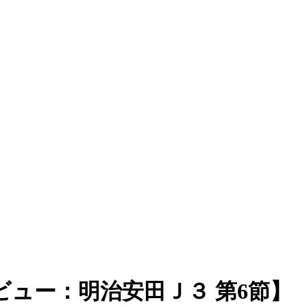
ュー：明治安田Ｊ３ 第6節】