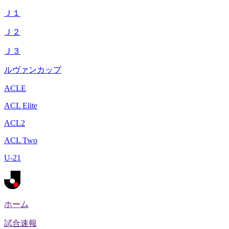
Ｊ１
Ｊ２
Ｊ３
ルヴァンカップ
ACLE
ACL Elite
ACL2
ACL Two
U-21
ホーム
試合速報