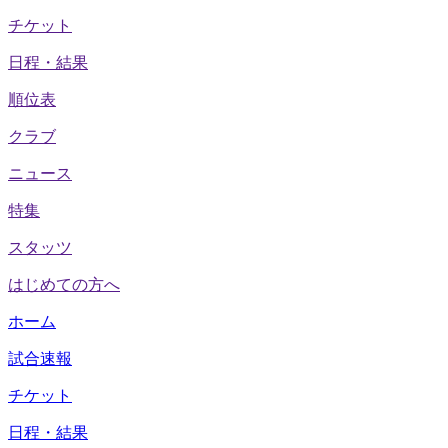
チケット
日程・結果
順位表
クラブ
ニュース
特集
スタッツ
はじめての方へ
ホーム
試合速報
チケット
日程・結果