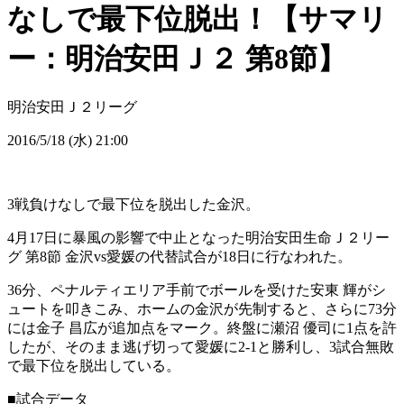
なしで最下位脱出！【サマリ
ー：明治安田Ｊ２ 第8節】
明治安田Ｊ２リーグ
2016/5/18 (水) 21:00
3戦負けなしで最下位を脱出した金沢。
4月17日に暴風の影響で中止となった明治安田生命Ｊ２リー
グ 第8節 金沢vs愛媛の代替試合が18日に行なわれた。
36分、ペナルティエリア手前でボールを受けた安東 輝がシ
ュートを叩きこみ、ホームの金沢が先制すると、さらに73分
には金子 昌広が追加点をマーク。終盤に瀬沼 優司に1点を許
したが、そのまま逃げ切って愛媛に2-1と勝利し、3試合無敗
で最下位を脱出している。
■試合データ