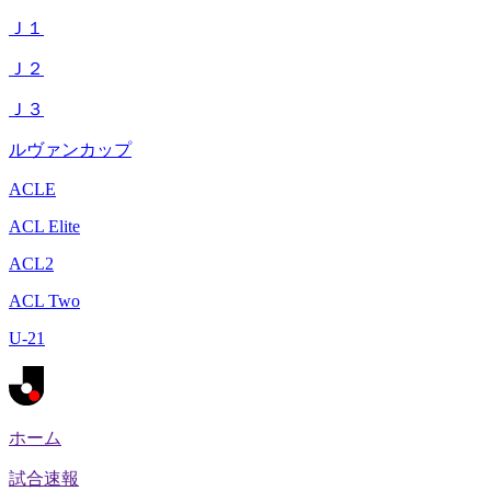
Ｊ１
Ｊ２
Ｊ３
ルヴァンカップ
ACLE
ACL Elite
ACL2
ACL Two
U-21
ホーム
試合速報