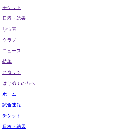
チケット
日程・結果
順位表
クラブ
ニュース
特集
スタッツ
はじめての方へ
ホーム
試合速報
チケット
日程・結果