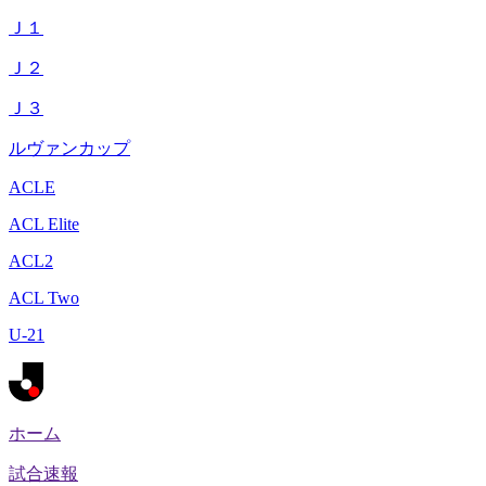
Ｊ１
Ｊ２
Ｊ３
ルヴァンカップ
ACLE
ACL Elite
ACL2
ACL Two
U-21
ホーム
試合速報