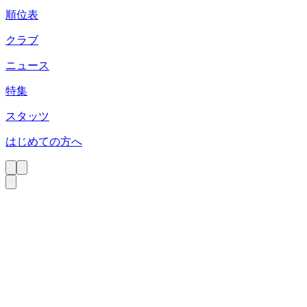
順位表
クラブ
ニュース
特集
スタッツ
はじめての方へ