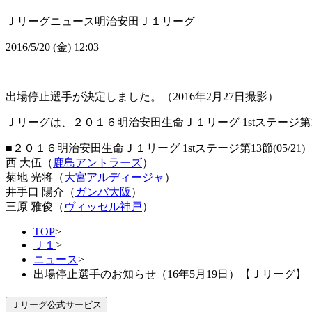
Ｊリーグニュース
明治安田Ｊ１リーグ
2016/5/20 (金) 12:03
出場停止選手が決定しました。（2016年2月27日撮影）
Ｊリーグは、２０１６明治安田生命Ｊ１リーグ 1stステージ
■２０１６明治安田生命Ｊ１リーグ 1stステージ第13節(05/21)
西 大伍（
鹿島アントラーズ
）
菊地 光将（
大宮アルディージャ
）
井手口 陽介（
ガンバ大阪
）
三原 雅俊（
ヴィッセル神戸
）
TOP
>
Ｊ１
>
ニュース
>
出場停止選手のお知らせ（16年5月19日）【Ｊリーグ】
Ｊリーグ公式サービス