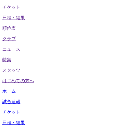
チケット
日程・結果
順位表
クラブ
ニュース
特集
スタッツ
はじめての方へ
ホーム
試合速報
チケット
日程・結果