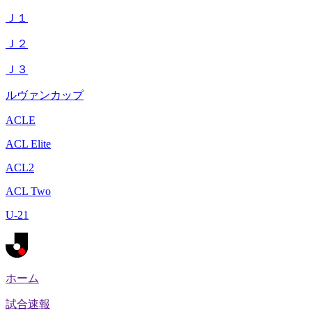
Ｊ１
Ｊ２
Ｊ３
ルヴァンカップ
ACLE
ACL Elite
ACL2
ACL Two
U-21
ホーム
試合速報