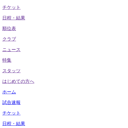
チケット
日程・結果
順位表
クラブ
ニュース
特集
スタッツ
はじめての方へ
ホーム
試合速報
チケット
日程・結果