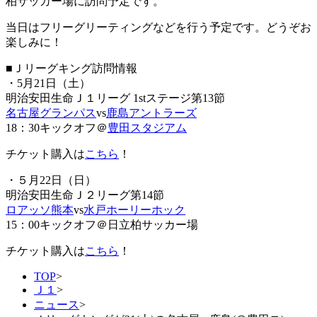
柏サッカー場に
訪問
予定です。
当日はフリーグリーティングなどを行う予定です。どうぞお
楽しみに！
■Ｊリーグキング訪問情報
・5月21日（土）
明治安田生命Ｊ１リーグ 1stステージ第13節
名古屋グランパス
vs
鹿島アントラーズ
18：30キックオフ＠
豊田スタジアム
チケット購入は
こちら
！
・５月22日（日）
明治安田生命Ｊ２リーグ第14節
ロアッソ熊本
vs
水戸ホーリーホック
15：00キックオフ＠日立柏サッカー場
チケット購入は
こちら
！
TOP
>
Ｊ１
>
ニュース
>