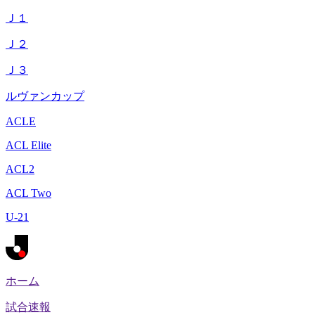
Ｊ１
Ｊ２
Ｊ３
ルヴァンカップ
ACLE
ACL Elite
ACL2
ACL Two
U-21
ホーム
試合速報