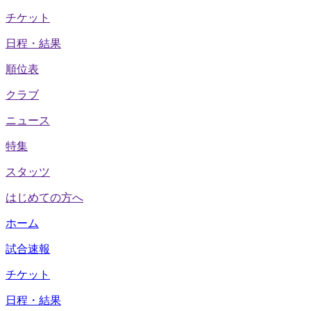
チケット
日程・結果
順位表
クラブ
ニュース
特集
スタッツ
はじめての方へ
ホーム
試合速報
チケット
日程・結果