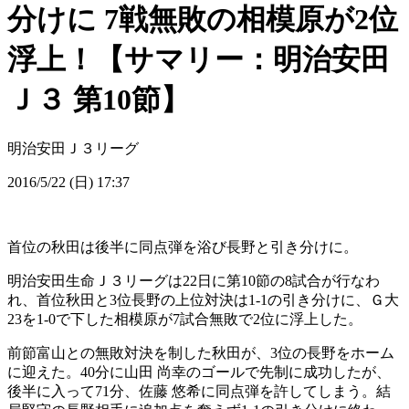
分けに 7戦無敗の相模原が2位
浮上！【サマリー：明治安田
Ｊ３ 第10節】
明治安田Ｊ３リーグ
2016/5/22 (日) 17:37
首位の秋田は後半に同点弾を浴び長野と引き分けに。
明治安田生命Ｊ３リーグは22日に第10節の8試合が行なわ
れ、首位秋田と3位長野の上位対決は1-1の引き分けに、Ｇ大
23を1-0で下した相模原が7試合無敗で2位に浮上した。
前節富山との無敗対決を制した秋田が、3位の長野をホーム
に迎えた。40分に山田 尚幸のゴールで先制に成功したが、
後半に入って71分、佐藤 悠希に同点弾を許してしまう。結