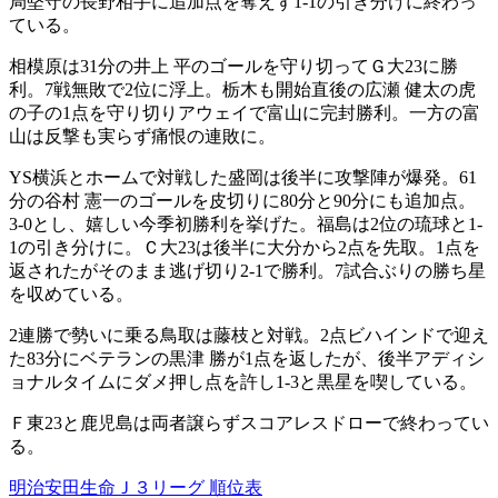
局堅守の長野相手に追加点を奪えず1-1の引き分けに終わっ
ている。
相模原は31分の井上 平のゴールを守り切ってＧ大23に勝
利。7戦無敗で2位に浮上。栃木も開始直後の広瀬 健太の虎
の子の1点を守り切りアウェイで富山に完封勝利。一方の富
山は反撃も実らず痛恨の連敗に。
YS横浜とホームで対戦した盛岡は後半に攻撃陣が爆発。61
分の谷村 憲一のゴールを皮切りに80分と90分にも追加点。
3-0とし、嬉しい今季初勝利を挙げた。福島は2位の琉球と1-
1の引き分けに。Ｃ大23は後半に大分から2点を先取。1点を
返されたがそのまま逃げ切り2-1で勝利。7試合ぶりの勝ち星
を収めている。
2連勝で勢いに乗る鳥取は藤枝と対戦。2点ビハインドで迎え
た83分にベテランの黒津 勝が1点を返したが、後半アディシ
ョナルタイムにダメ押し点を許し1-3と黒星を喫している。
Ｆ東23と鹿児島は両者譲らずスコアレスドローで終わってい
る。
明治安田生命Ｊ３リーグ 順位表