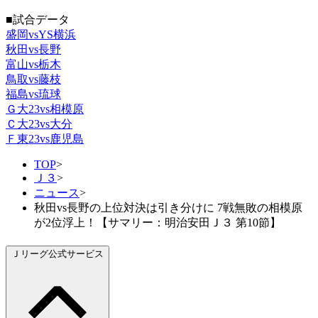
■試合データ
盛岡vsYS横浜
秋田vs長野
富山vs栃木
鳥取vs藤枝
福島vs琉球
Ｇ大23vs相模原
Ｃ大23vs大分
Ｆ東23vs鹿児島
TOP
>
Ｊ３
>
ニュース
>
秋田vs長野の上位対決は引き分けに 7戦無敗の相模原
が2位浮上！【サマリー：明治安田Ｊ３ 第10節】
Ｊリーグ公式サービス