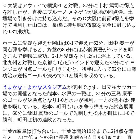
Ｃ大阪はアウェイで横浜FCと対戦。87分に市村 篤司に得点
を許したが、直後にブルーノ メネゲウが意地の同点弾。土
壇場で引き分けに持ち込んだ。そのＣ大阪に前節4得点を挙
げて勝利した山口は、長崎に持ち味の攻撃を完全に封じ込ま
れ0-3で敗戦。
ホームに愛媛を迎えた岡山は0-1で迎えた62分、田中 奏一が
同点弾を挙げると、終盤の85分には赤嶺 真吾がヘッドを叩
きこんで逆転に成功。2-1と愛媛を下し2位に浮上している。
北九州と対戦した京都も1点ビハインドで迎えた37分にイ ヨ
ンジェが同点ゴールを叩きこむと、後半に入って52分に山瀬
功治が逆転ゴールを決めて2-1と勝利を収めている。
うまかな・よかなスタジアム
が使用できず、日立柏サッカー
場での開催となった熊本vs水戸の一戦は、81分の三島 康平
のゴールが決勝点となり1-0と水戸が勝利。一方の熊本は4連
敗を喫している。松本vs町田も1点を争う締まった試合展開
に。60分に飯田 真輝のゴールで先制した松本が町田に1-0で
勝利。町田は初の連敗となった。
千葉vs岐阜は打ち合いに。千葉は開始10分までに2得点を奪
うと、2-1で迎えた83分に長澤 和輝が3点目を叩きこむ。直