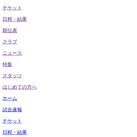
チケット
日程・結果
順位表
クラブ
ニュース
特集
スタッツ
はじめての方へ
ホーム
試合速報
チケット
日程・結果