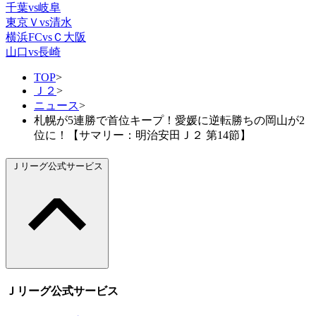
千葉vs岐阜
東京Ｖvs清水
横浜FCvsＣ大阪
山口vs長崎
TOP
>
Ｊ２
>
ニュース
>
札幌が5連勝で首位キープ！愛媛に逆転勝ちの岡山が2
位に！【サマリー：明治安田Ｊ２ 第14節】
Ｊリーグ公式サービス
Ｊリーグ公式サービス