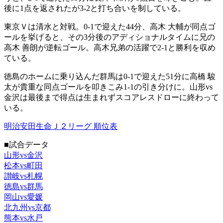
後に1点を返されたが3-2と打ち合いを制している。
東京Ｖは清水と対戦。0-1で迎えた44分、高木 大輔が同点ゴ
ールを挙げると、その3分後のアディショナルタイムに兄の
高木 善朗が逆転ゴール。高木兄弟の活躍で2-1と勝利を収め
ている。
徳島のホームに乗り込んだ群馬は0-1で迎えた51分に高橋 駿
太が貴重な同点ゴールを叩きこみ1-1の引き分けに。山形vs
金沢は最後まで得点は生まれずスコアレスドローに終わって
いる。
明治安田生命Ｊ２リーグ 順位表
■試合データ
山形vs金沢
松本vs町田
讃岐vs札幌
徳島vs群馬
岡山vs愛媛
北九州vs京都
熊本vs水戸