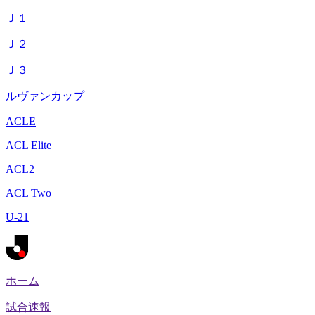
Ｊ１
Ｊ２
Ｊ３
ルヴァンカップ
ACLE
ACL Elite
ACL2
ACL Two
U-21
ホーム
試合速報