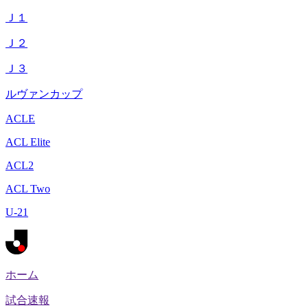
Ｊ１
Ｊ２
Ｊ３
ルヴァンカップ
ACLE
ACL Elite
ACL2
ACL Two
U-21
ホーム
試合速報