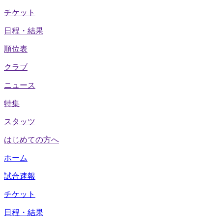
チケット
日程・結果
順位表
クラブ
ニュース
特集
スタッツ
はじめての方へ
ホーム
試合速報
チケット
日程・結果