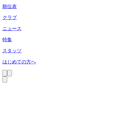
順位表
クラブ
ニュース
特集
スタッツ
はじめての方へ