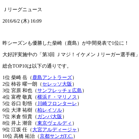
Ｊリーグニュース
2016/6/2 (木) 16:09
昨シーズンも優勝した柴崎（鹿島）が中間発表で1位に！
大好評実施中の「第3回 Ｊマジ！イケメンＪリーガー選手権
総合TOP10は以下の通りです。
1位 柴崎 岳（
鹿島アントラーズ
）
2位 柿谷 曜一朗（
セレッソ大阪
）
3位 宮原 和也（
サンフレッチェ広島
）
4位 富樫 敬真（
横浜Ｆ・マリノス
）
5位 谷口 彰悟（
川崎フロンターレ
）
6位 大津 祐樹（
柏レイソル
）
7位 米倉 恒貴（
ガンバ大阪
）
8位 井上 潮音（
東京ヴェルディ
）
9位 江坂 任（
大宮アルディージャ
）
10位 高橋 祐治（
京都サンガF.C.
）