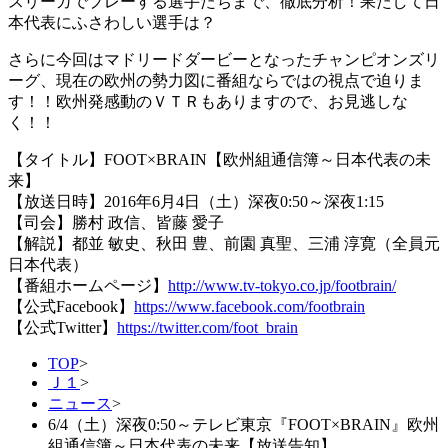
スリーガでプレーする選手たちまで、徹底分析！果たして日
本代表にふさわしい選手は？
さらに今回はマドリードダービーとなったチャンピオンズリ
ーグ、現在の欧州の勢力図に番組ならではの視点で迫りま
す！！欧州発感動のＶＴＲもありますので、お見逃しな
く！！
【タイトル】FOOT×BRAIN【欧州組通信簿～日本代表の未
来】
【放送日時】2016年6月4日（土）深夜0:50～深夜1:15
【司会】勝村 政信、皆藤 愛子
【解説】都並 敏史、秋田 豊、前園 真聖、三浦 淳寛（全員元
日本代表）
【番組ホームページ】
http://www.tv-tokyo.co.jp/footbrain/
【公式Facebook】
https://www.facebook.com/footbrain
【公式Twitter】
https://twitter.com/foot_brain
TOP
>
Ｊ１
>
ニュース
>
6/4（土）深夜0:50～テレビ東京『FOOT×BRAIN』欧州
組通信簿～日本代表の未来【放送告知】