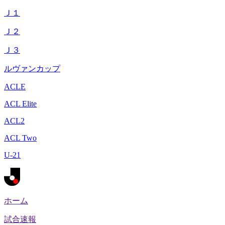
Ｊ１
Ｊ２
Ｊ３
ルヴァンカップ
ACLE
ACL Elite
ACL2
ACL Two
U-21
ホーム
試合速報