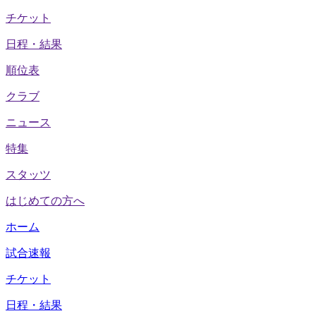
チケット
日程・結果
順位表
クラブ
ニュース
特集
スタッツ
はじめての方へ
ホーム
試合速報
チケット
日程・結果