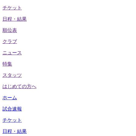
チケット
日程・結果
順位表
クラブ
ニュース
特集
スタッツ
はじめての方へ
ホーム
試合速報
チケット
日程・結果