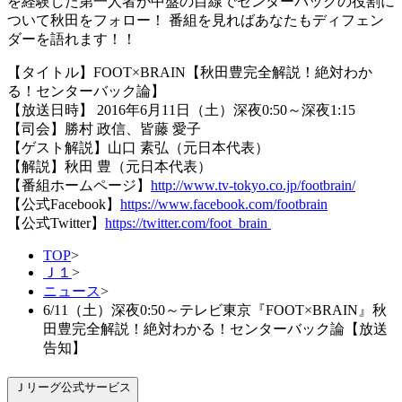
を経験した第一人者が中盤の目線でセンターバックの役割に
ついて秋田をフォロー！ 番組を見ればあなたもディフェン
ダーを語れます！！
【タイトル】FOOT×BRAIN【秋田豊完全解説！絶対わか
る！センターバック論】
【放送日時】 2016年6月11日（土）深夜0:50～深夜1:15
【司会】勝村 政信、皆藤 愛子
【ゲスト解説】山口 素弘（元日本代表）
【解説】秋田 豊（元日本代表）
【番組ホームページ】
http://www.tv-tokyo.co.jp/footbrain/
【公式Facebook】
https://www.facebook.com/footbrain
【公式Twitter】
https://twitter.com/foot_brain
TOP
>
Ｊ１
>
ニュース
>
6/11（土）深夜0:50～テレビ東京『FOOT×BRAIN』秋
田豊完全解説！絶対わかる！センターバック論【放送
告知】
Ｊリーグ公式サービス