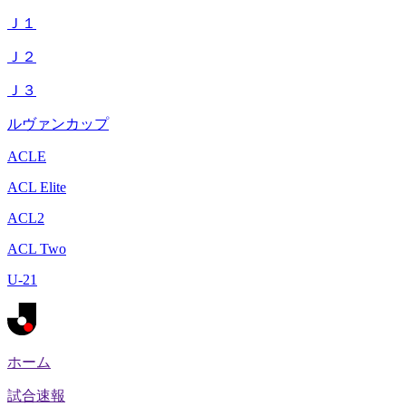
Ｊ１
Ｊ２
Ｊ３
ルヴァンカップ
ACLE
ACL Elite
ACL2
ACL Two
U-21
ホーム
試合速報