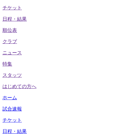
チケット
日程・結果
順位表
クラブ
ニュース
特集
スタッツ
はじめての方へ
ホーム
試合速報
チケット
日程・結果