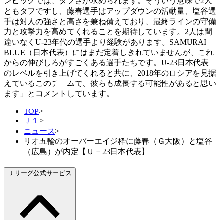
ンピックでは、タフさが求められます。そういう意味で2人
ともタフですし、藤春選手はアップダウンの活動量、塩谷選
手は対人の強さと高さを兼ね備えており、最終ラインの守備
力と攻撃力を高めてくれることを期待しています。2人は間
違いなくU-23年代の選手より経験があります。SAMURAI
BLUE（日本代表）にはまだ定着しきれていませんが、これ
からの伸びしろがすごくある選手たちです。U-23日本代表
のレベルを引き上げてくれると共に、2018年のロシアを見据
えているこのチームで、彼らも成長する可能性があると思い
ます」とコメントしています。
TOP
>
Ｊ１
>
ニュース
>
リオ五輪のオーバーエイジ枠に藤春（Ｇ大阪）と塩谷
（広島）が内定【Ｕ－23日本代表】
Ｊリーグ公式サービス