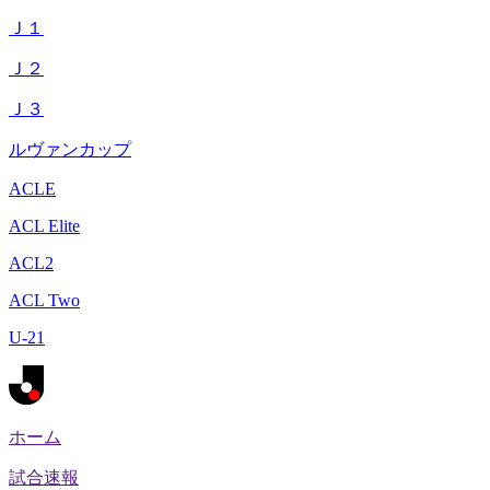
Ｊ１
Ｊ２
Ｊ３
ルヴァンカップ
ACLE
ACL Elite
ACL2
ACL Two
U-21
ホーム
試合速報