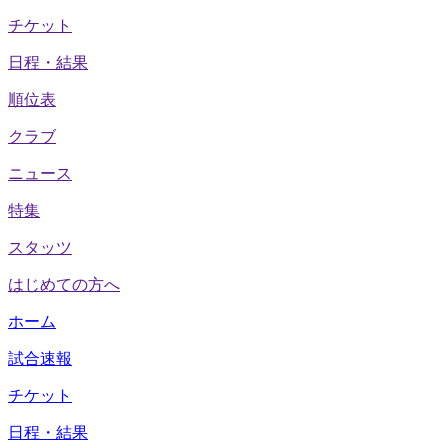
チケット
日程・結果
順位表
クラブ
ニュース
特集
スタッツ
はじめての方へ
ホーム
試合速報
チケット
日程・結果