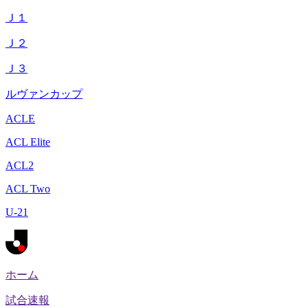
Ｊ１
Ｊ２
Ｊ３
ルヴァンカップ
ACLE
ACL Elite
ACL2
ACL Two
U-21
ホーム
試合速報