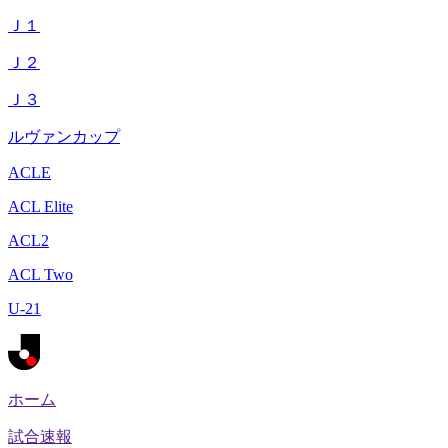
Ｊ１
Ｊ２
Ｊ３
ルヴァンカップ
ACLE
ACL Elite
ACL2
ACL Two
U-21
ホーム
試合速報