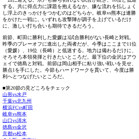
する。共に得点力に課題を抱えるなか、嫌な流れを払しょく
し浮上のきっかけをつかむのはどちらか。岐阜vs熊本は連勝
をかけた一戦に。いずれも攻撃陣が調子を上げているだけ
に、激しい打ち合いも期待できるだろう。
前節、町田に勝利した愛媛は3試合勝利がない長崎と対戦。
昨季のプレーオフに進出した両者だが、今季はここまで11位
（愛媛）、19位（長崎）と低迷する。地力は備わるだけに、
そろそろ本領発揮と行きたいところだ。最下位の金沢はアウ
ェイで徳島と対戦。前節は岡山相手に粘り強い戦いを見せ、
勝点1を手にした。今節もハードワークを貫いて、今度は勝
利へとつなげたいところだ。
■第20節の見どころをチェック
山形vs水戸
千葉vs北九州
横浜FCvs町田
岐阜vs熊本
山口vs清水
徳島vs金沢
京都vs松本