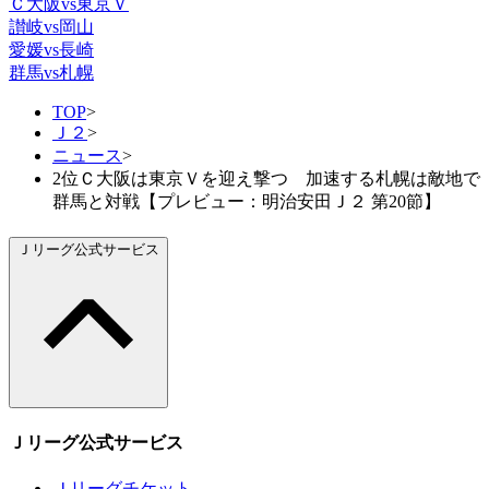
Ｃ大阪vs東京Ｖ
讃岐vs岡山
愛媛vs長崎
群馬vs札幌
TOP
>
Ｊ２
>
ニュース
>
2位Ｃ大阪は東京Ｖを迎え撃つ 加速する札幌は敵地で
群馬と対戦【プレビュー：明治安田Ｊ２ 第20節】
Ｊリーグ公式サービス
Ｊリーグ公式サービス
Ｊリーグチケット