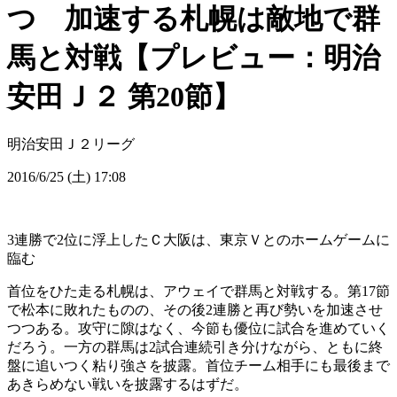
つ 加速する札幌は敵地で群
馬と対戦【プレビュー：明治
安田Ｊ２ 第20節】
明治安田Ｊ２リーグ
2016/6/25 (土) 17:08
3連勝で2位に浮上したＣ大阪は、東京Ｖとのホームゲームに
臨む
首位をひた走る札幌は、アウェイで群馬と対戦する。第17節
で松本に敗れたものの、その後2連勝と再び勢いを加速させ
つつある。攻守に隙はなく、今節も優位に試合を進めていく
だろう。一方の群馬は2試合連続引き分けながら、ともに終
盤に追いつく粘り強さを披露。首位チーム相手にも最後まで
あきらめない戦いを披露するはずだ。