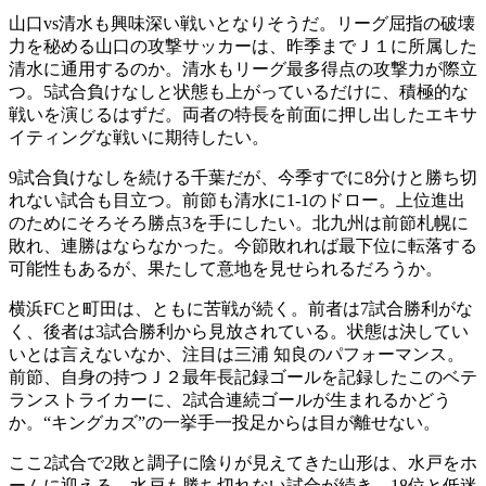
山口vs清水も興味深い戦いとなりそうだ。リーグ屈指の破壊
力を秘める山口の攻撃サッカーは、昨季までＪ１に所属した
清水に通用するのか。清水もリーグ最多得点の攻撃力が際立
つ。5試合負けなしと状態も上がっているだけに、積極的な
戦いを演じるはずだ。両者の特長を前面に押し出したエキサ
イティングな戦いに期待したい。
9試合負けなしを続ける千葉だが、今季すでに8分けと勝ち切
れない試合も目立つ。前節も清水に1-1のドロー。上位進出
のためにそろそろ勝点3を手にしたい。北九州は前節札幌に
敗れ、連勝はならなかった。今節敗れれば最下位に転落する
可能性もあるが、果たして意地を見せられるだろうか。
横浜FCと町田は、ともに苦戦が続く。前者は7試合勝利がな
く、後者は3試合勝利から見放されている。状態は決してい
いとは言えないなか、注目は三浦 知良のパフォーマンス。
前節、自身の持つＪ２最年長記録ゴールを記録したこのベテ
ランストライカーに、2試合連続ゴールが生まれるかどう
か。“キングカズ”の一挙手一投足からは目が離せない。
ここ2試合で2敗と調子に陰りが見えてきた山形は、水戸をホ
ームに迎える。水戸も勝ち切れない試合が続き、18位と低迷