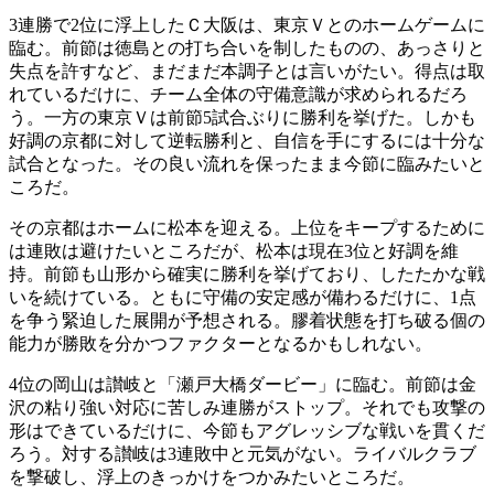
3連勝で2位に浮上したＣ大阪は、東京Ｖとのホームゲームに
臨む。前節は徳島との打ち合いを制したものの、あっさりと
失点を許すなど、まだまだ本調子とは言いがたい。得点は取
れているだけに、チーム全体の守備意識が求められるだろ
う。一方の東京Ｖは前節5試合ぶりに勝利を挙げた。しかも
好調の京都に対して逆転勝利と、自信を手にするには十分な
試合となった。その良い流れを保ったまま今節に臨みたいと
ころだ。
その京都はホームに松本を迎える。上位をキープするために
は連敗は避けたいところだが、松本は現在3位と好調を維
持。前節も山形から確実に勝利を挙げており、したたかな戦
いを続けている。ともに守備の安定感が備わるだけに、1点
を争う緊迫した展開が予想される。膠着状態を打ち破る個の
能力が勝敗を分かつファクターとなるかもしれない。
4位の岡山は讃岐と「瀬戸大橋ダービー」に臨む。前節は金
沢の粘り強い対応に苦しみ連勝がストップ。それでも攻撃の
形はできているだけに、今節もアグレッシブな戦いを貫くだ
ろう。対する讃岐は3連敗中と元気がない。ライバルクラブ
を撃破し、浮上のきっかけをつかみたいところだ。