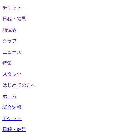
チケット
日程・結果
順位表
クラブ
ニュース
特集
スタッツ
はじめての方へ
ホーム
試合速報
チケット
日程・結果