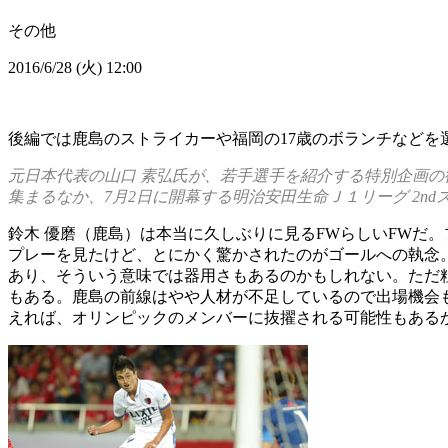
その他
2016/6/28 (火) 12:00
後編では鹿島のストライカーや福岡の17歳のボランチなどを
元日本代表の山口 素弘氏が、若手選手を紹介する特別企画の
集まるなか、7月2日に開幕する明治安田生命Ｊ１リーグ 2n
鈴木 優磨（鹿島）は本当に久しぶりに見るFWらしいFWだ
プレーを見たけど、とにかく驚かされたのがゴールへの執念
あり、そういう意味では器用さもあるのかもしれない。ただ
もある。鹿島の前線はやや人材が不足しているので出場機会
えれば、オリンピックのメンバーに抜擢される可能性もある