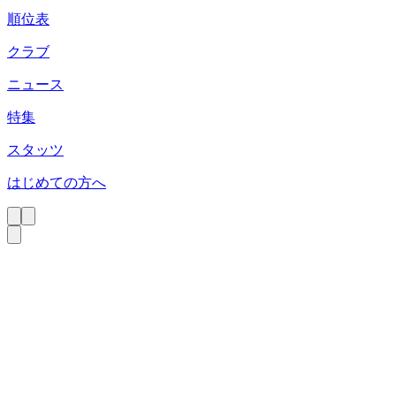
順位表
クラブ
ニュース
特集
スタッツ
はじめての方へ