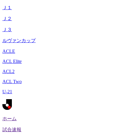
Ｊ１
Ｊ２
Ｊ３
ルヴァンカップ
ACLE
ACL Elite
ACL2
ACL Two
U-21
ホーム
試合速報