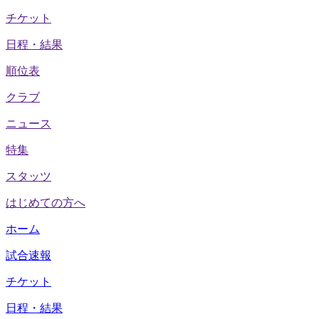
チケット
日程・結果
順位表
クラブ
ニュース
特集
スタッツ
はじめての方へ
ホーム
試合速報
チケット
日程・結果