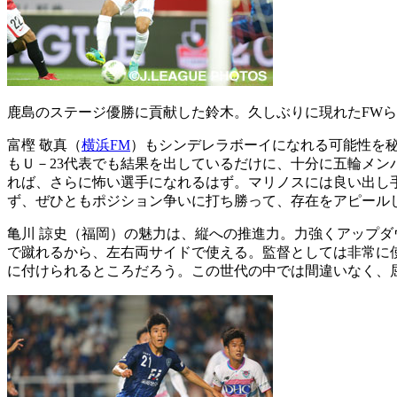
鹿島のステージ優勝に貢献した鈴木。久しぶりに現れたFWら
富樫 敬真（
横浜FM
）もシンデレラボーイになれる可能性を
もＵ－23代表でも結果を出しているだけに、十分に五輪メ
れば、さらに怖い選手になれるはず。マリノスには良い出し
ず、ぜひともポジション争いに打ち勝って、存在をアピール
亀川 諒史（福岡）の魅力は、縦への推進力。力強くアップ
で蹴れるから、左右両サイドで使える。監督としては非常に
に付けられるところだろう。この世代の中では間違いなく、