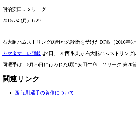
明治安田Ｊ２リーグ
2016/7/4 (月) 16:29
右大腿ハムストリング肉離れの診断を受けたDF西（2016年6月
カマタマーレ讃岐
は4日、DF西 弘則が右大腿ハムストリン
同選手は、6月26日に行われた明治安田生命Ｊ２リーグ 第20
関連リンク
西 弘則選手の負傷について