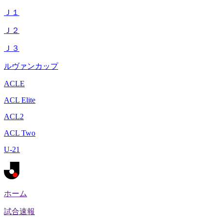
Ｊ１
Ｊ２
Ｊ３
ルヴァンカップ
ACLE
ACL Elite
ACL2
ACL Two
U-21
ホーム
試合速報