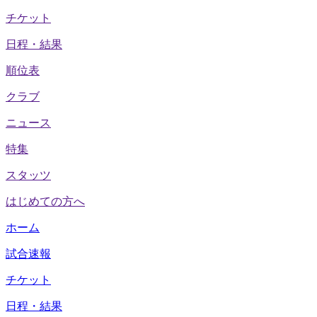
チケット
日程・結果
順位表
クラブ
ニュース
特集
スタッツ
はじめての方へ
ホーム
試合速報
チケット
日程・結果