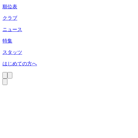
順位表
クラブ
ニュース
特集
スタッツ
はじめての方へ