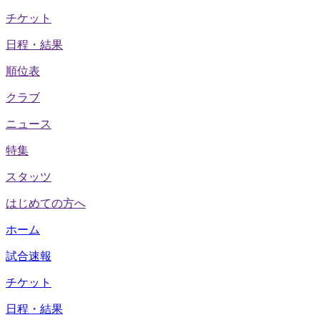
チケット
日程・結果
順位表
クラブ
ニュース
特集
スタッツ
はじめての方へ
ホーム
試合速報
チケット
日程・結果