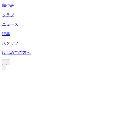
順位表
クラブ
ニュース
特集
スタッツ
はじめての方へ