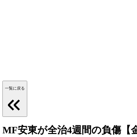
一覧に戻る
MF安東が全治4週間の負傷【