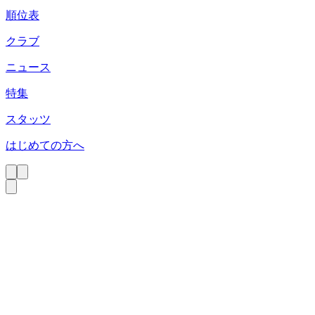
順位表
クラブ
ニュース
特集
スタッツ
はじめての方へ