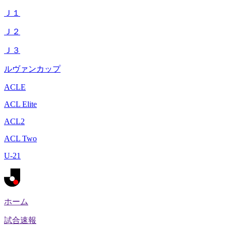
Ｊ１
Ｊ２
Ｊ３
ルヴァンカップ
ACLE
ACL Elite
ACL2
ACL Two
U-21
ホーム
試合速報