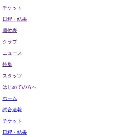
チケット
日程・結果
順位表
クラブ
ニュース
特集
スタッツ
はじめての方へ
ホーム
試合速報
チケット
日程・結果