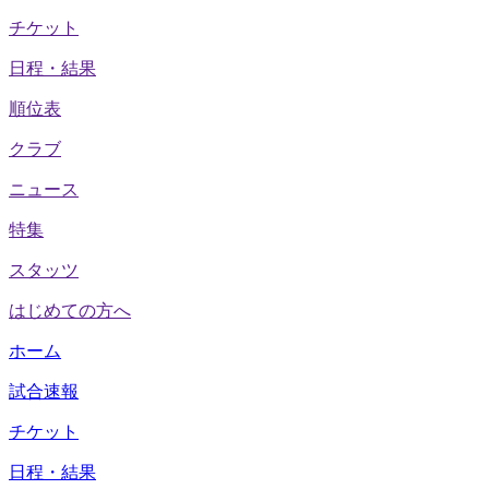
チケット
日程・結果
順位表
クラブ
ニュース
特集
スタッツ
はじめての方へ
ホーム
試合速報
チケット
日程・結果