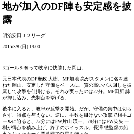
地が加入のDF陣も安定感を披
露
明治安田Ｊ２リーグ
2015/3/8 (日) 19:00
3ゴールを奪って岐阜に快勝した岡山。
元日本代表のDF岩政 大樹、MF加地 亮がスタメンに名を連
ねた岡山。安定した守備をベースに、質の高いパス回しを披
露して攻撃を仕掛ける。それが実ったのは27分。MF田所 諒
が押し込み、先制点を挙げる。
後半に入ると、岐阜が反撃を開始。だが、守備の集中は切ら
さず、得点を与えない。逆に、手数を掛けない攻撃で相手ゴ
ールに迫ると、72分にはFW片山 瑛一、78分にはFW染矢 一
樹が得点を積み上げ、終了のホイッスル。長澤 徹監督の船
出となったホーム開幕戦で白星を飾った。