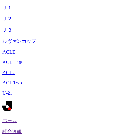
Ｊ１
Ｊ２
Ｊ３
ルヴァンカップ
ACLE
ACL Elite
ACL2
ACL Two
U-21
ホーム
試合速報