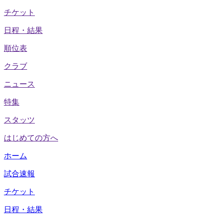
チケット
日程・結果
順位表
クラブ
ニュース
特集
スタッツ
はじめての方へ
ホーム
試合速報
チケット
日程・結果