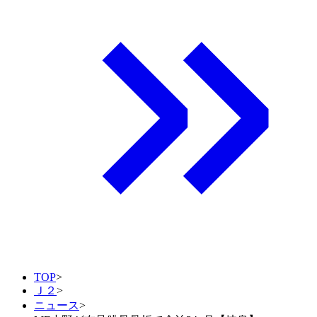
TOP
>
Ｊ２
>
ニュース
>