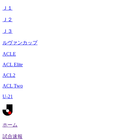
Ｊ１
Ｊ２
Ｊ３
ルヴァンカップ
ACLE
ACL Elite
ACL2
ACL Two
U-21
ホーム
試合速報