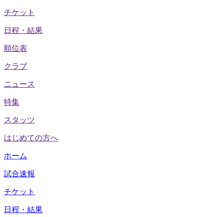
チケット
日程・結果
順位表
クラブ
ニュース
特集
スタッツ
はじめての方へ
ホーム
試合速報
チケット
日程・結果