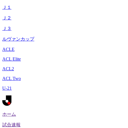
Ｊ１
Ｊ２
Ｊ３
ルヴァンカップ
ACLE
ACL Elite
ACL2
ACL Two
U-21
ホーム
試合速報