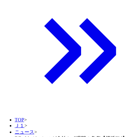
TOP
>
Ｊ１
>
ニュース
>