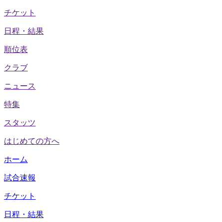
チケット
日程・結果
順位表
クラブ
ニュース
特集
スタッツ
はじめての方へ
ホーム
試合速報
チケット
日程・結果