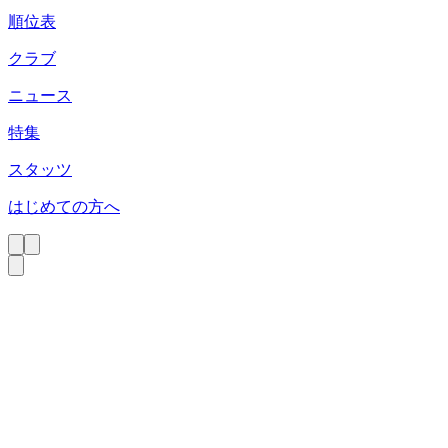
順位表
クラブ
ニュース
特集
スタッツ
はじめての方へ