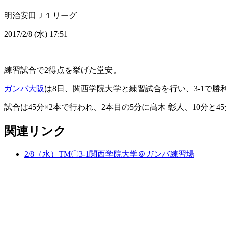
明治安田Ｊ１リーグ
2017/2/8 (水) 17:51
練習試合で2得点を挙げた堂安。
ガンバ大阪
は8日、関西学院大学と練習試合を行い、3-1で勝
試合は45分×2本で行われ、2本目の5分に髙木 彰人、10分と
関連リンク
2/8（水）TM〇3-1関西学院大学＠ガンバ練習場