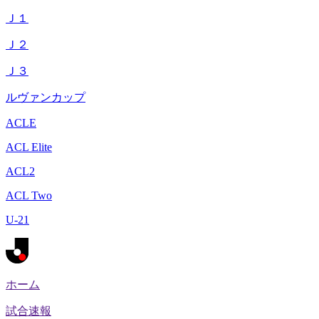
Ｊ１
Ｊ２
Ｊ３
ルヴァンカップ
ACLE
ACL Elite
ACL2
ACL Two
U-21
ホーム
試合速報